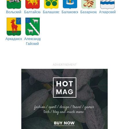
Вольский
Балтайский
Балашовский
Балаковский
Базарнокарабулакский
Аткарский
Аркадакский
Александрово-
Гайский
ADVERTISEMENT