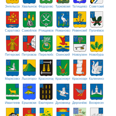
Энгельсский
Хвалынский
Фёдоровский
Турковский
Татищевский
Советский
Саратовский
Самойловский
Ртищевский
Романовский
Ровенский
Пугачёвский
Питерский
Петровский
Перелюбский
Озинский
Новоузенский
Новобурасский
Марксовский
Лысогорский
Краснопартизанский
Краснокутский
Красноармейский
Калининский
Ивантеевский
Ершовский
Екатериновский
Духовницкий
Дергачёвский
Воскресенский