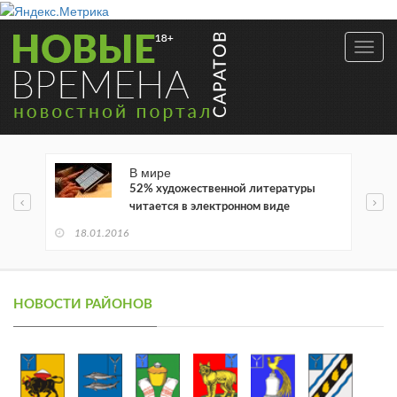
Toggl
navig
В мире
52% художественной литературы
читается в электронном виде
18.01.2016
НОВОСТИ РАЙОНОВ