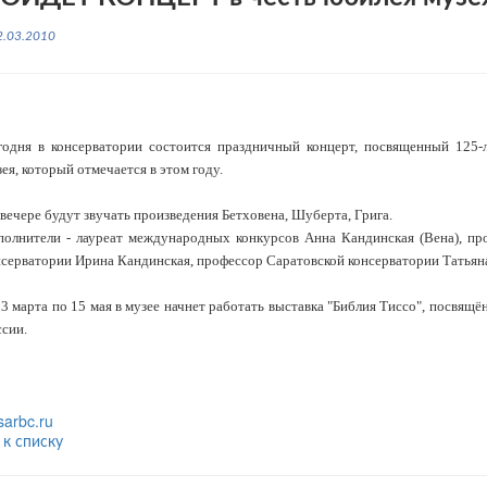
2.03.2010
годня в консерватории состоится праздничный концерт, посвященный 125-
ея, который отмечается в этом году.
вечере будут звучать произведения Бетховена, Шуберта, Грига.
полнители - лауреат международных конкурсов Анна Кандинская (Вена), пр
нсерватории Ирина Кандинская, профессор Саратовской консерватории Татьян
3 марта по 15 мая в музее начнет работать выставка "Библия Тиссо", посвящ
сии.
sarbc.ru
 к списку