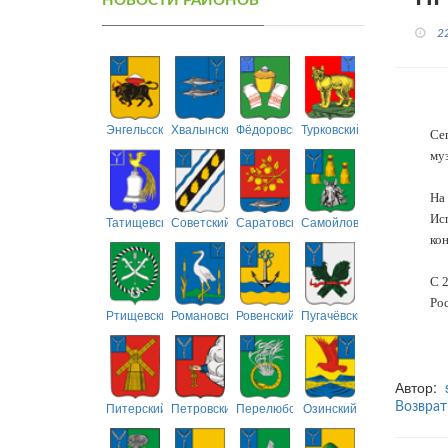
НОВОСТИ РАЙОНОВ
2
Энгельсский
Хвалынский
Фёдоровский
Турковский
Се
муз
На 
Ис
Татищевский
Советский
Саратовский
Самойловский
ко
С 2
Рос
Ртищевский
Романовский
Ровенский
Пугачёвский
Автор:
Питерский
Петровский
Перелюбский
Озинский
Возврат