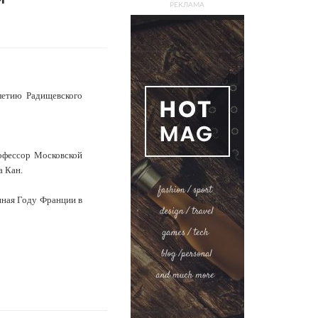
РЕКЛАМА
летию Радищевского
офессор Московской
а Кан.
ённая Году Франции в