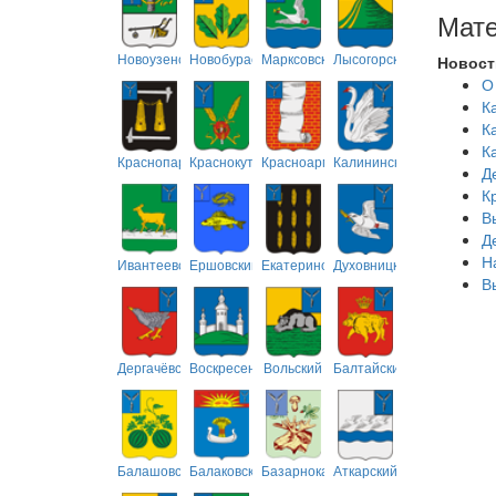
Мате
Новоузенский
Новобурасский
Марксовский
Лысогорский
Новост
О
К
К
К
Краснопартизанский
Краснокутский
Красноармейский
Калининский
Д
К
В
Д
Н
Ивантеевский
Ершовский
Екатериновский
Духовницкий
В
Дергачёвский
Воскресенский
Вольский
Балтайский
Балашовский
Балаковский
Базарнокарабулакский
Аткарский