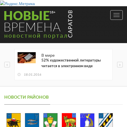
Toggl
navig
В мире
52% художественной литературы
читается в электронном виде
18.01.2016
НОВОСТИ РАЙОНОВ