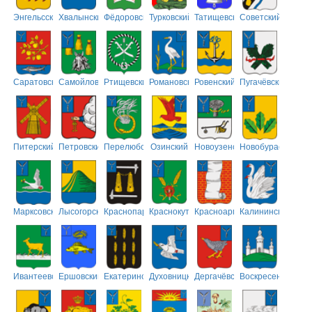
Энгельсский
Хвалынский
Фёдоровский
Турковский
Татищевский
Советский
Саратовский
Самойловский
Ртищевский
Романовский
Ровенский
Пугачёвский
Питерский
Петровский
Перелюбский
Озинский
Новоузенский
Новобурасский
Марксовский
Лысогорский
Краснопартизанский
Краснокутский
Красноармейский
Калининский
Ивантеевский
Ершовский
Екатериновский
Духовницкий
Дергачёвский
Воскресенский