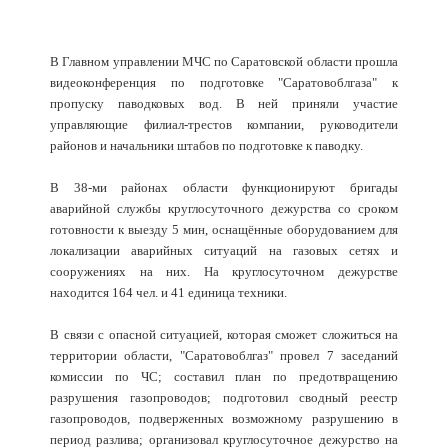
В Главном управлении МЧС по Саратовской области прошла
видеоконференция по подготовке "Саратовоблгаза" к
пропуску паводковых вод. В ней приняли участие
управляющие филиал-трестов компании, руководители
районов и начальники штабов по подготовке к паводку.
В 38-ми районах области функционируют бригады
аварийной службы круглосуточного дежурства со сроком
готовности к выезду 5 мин, оснащённые оборудованием для
локализации аварийных ситуаций на газовых сетях и
сооружениях на них. На круглосуточном дежурстве
находится 164 чел. и 41 единица техники.
В связи с опасной ситуацией, которая сможет сложиться на
территории области, "Саратовоблгаз" провел 7 заседаний
комиссии по ЧС; составил план по предотвращению
разрушения газопроводов; подготовил сводный реестр
газопроводов, подверженных возможному разрушению в
период разлива; организовал круглосуточное дежурство на