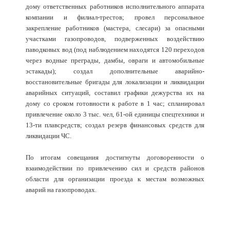
дому ответственных работников исполнительного аппарата
компании и филиал-трестов; провел персональное
закрепление работников (мастера, слесари) за опасными
участками газопроводов, подверженных воздействию
паводковых вод (под наблюдением находятся 120 переходов
через водные преграды, дамбы, овраги и автомобильные
эстакады); создал дополнительные аварийно-
восстановительные бригады для локализации и ликвидации
аварийных ситуаций, составил графики дежурства их на
дому со сроком готовности к работе в 1 час; спланировал
привлечение около 3 тыс. чел, 61-ой единицы спецтехники и
13-ти плавсредств; создал резерв финансовых средств для
ликвидации ЧС.
По итогам совещания достигнуты договоренности о
взаимодействии по привлечению сил и средств районов
области для организации проезда к местам возможных
аварий на газопроводах.