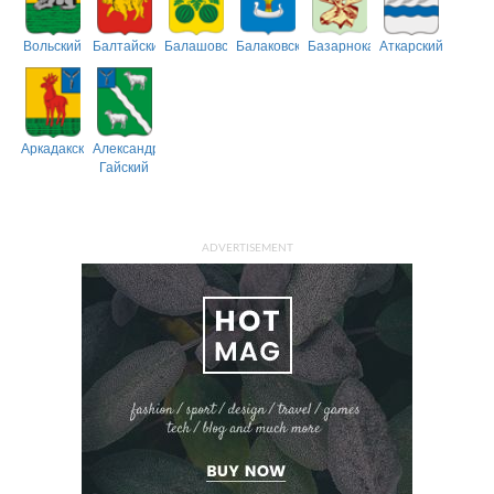
Вольский
Балтайский
Балашовский
Балаковский
Базарнокарабулакский
Аткарский
Аркадакский
Александрово-
Гайский
ADVERTISEMENT