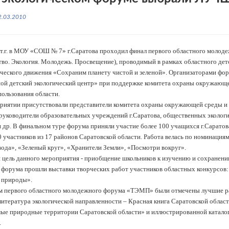
2.03.2010
 т.г. в МОУ «СОШ № 7» г.Саратова проходил финал первого областного мол
тво. Экология. Молодежь. Просвещение), проводимый в рамках областного детс
ческого движения «Сохраним планету чистой и зеленой». Организаторами ф
ой детский экологический центр» при поддержке комитета охраны окружающ
ользования области.
риятии присутствовали представители комитета охраны окружающей среды и
 руководители образовательных учреждений г.Саратова, общественных эколог
и др. В финальном туре форума приняли участие более 100 учащихся г.Саратова
0 участников из 17 районов Саратовской области. Работа велась по номинация
вода», «Зеленый круг», «Хранители Земли», «Посмотри вокруг».
 цель данного мероприятия - приобщение школьников к изучению и сохранени
 форума прошли выставки творческих работ участников областных конкурсов:
 природы».
м первого областного молодежного форума «ТЭМП» были отмечены лучшие р
литература экологической направленности – Красная книга Саратовской облас
ые природные территории Саратовской области» и иллюстрированной катало
.