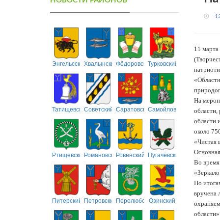
НОВОСТИ РАЙОНОВ
1
11 марта
(Творчес
Энгельсский
Хвалынский
Фёдоровский
Турковский
патриоти
«Областн
природоп
На мероп
Татищевский
Советский
Саратовский
Самойловский
области,
области 
около 75
«Чистая 
Основная
Ртищевский
Романовский
Ровенский
Пугачёвский
Во время
«Зеркало
По итога
вручена 
Питерский
Петровский
Перелюбский
Озинский
охраняем
области»