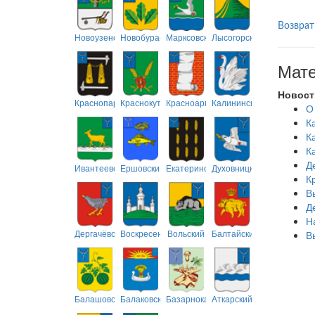
Возврат
Новоузенский
Новобурасский
Марксовский
Лысогорский
Мате
Новост
Краснопартизанский
Краснокутский
Красноармейский
Калининский
О
К
К
К
Д
Ивантеевский
Ершовский
Екатериновский
Духовницкий
К
В
Д
Н
Дергачёвский
Воскресенский
Вольский
Балтайский
В
Балашовский
Балаковский
Базарнокарабулакский
Аткарский