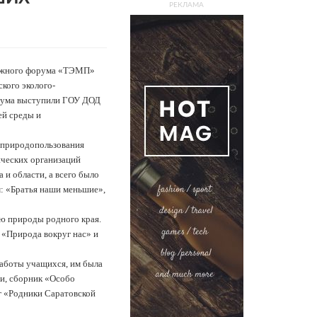
РЕКЛАМА
одежного форума «ТЭМП»
кого эколого-
орума выступили ГОУ ДОД
ей среды и
 природопользования
ических организаций
 и области, а всего было
м: «Братья наши меньшие»,
ю природы родного края.
 «Природа вокруг нас» и
аботы учащихся, им была
ти, сборник «Особо
г «Родники Саратовской