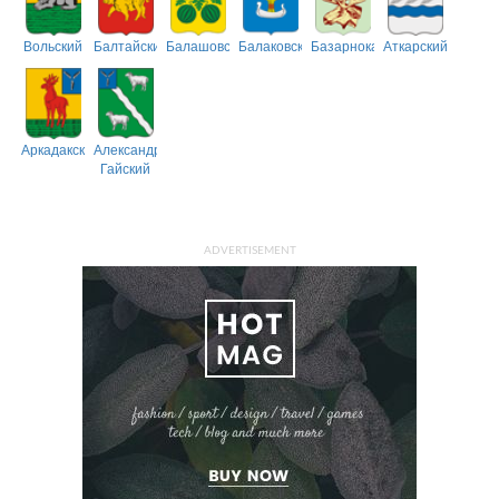
Вольский
Балтайский
Балашовский
Балаковский
Базарнокарабулакский
Аткарский
Аркадакский
Александрово-
Гайский
ADVERTISEMENT