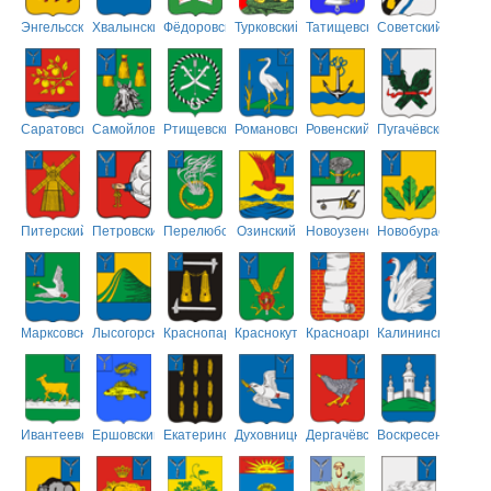
Энгельсский
Хвалынский
Фёдоровский
Турковский
Татищевский
Советский
Саратовский
Самойловский
Ртищевский
Романовский
Ровенский
Пугачёвский
Питерский
Петровский
Перелюбский
Озинский
Новоузенский
Новобурасский
Марксовский
Лысогорский
Краснопартизанский
Краснокутский
Красноармейский
Калининский
Ивантеевский
Ершовский
Екатериновский
Духовницкий
Дергачёвский
Воскресенский