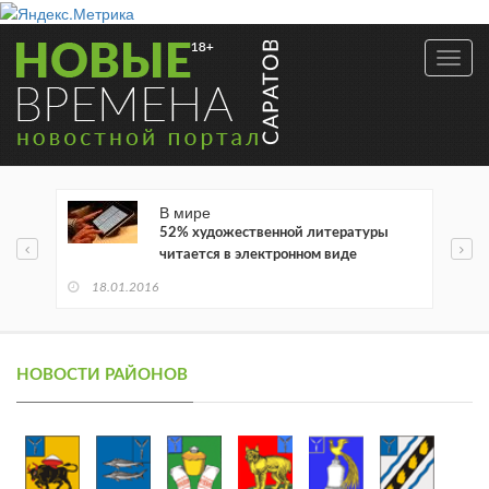
Toggl
navig
В мире
52% художественной литературы
читается в электронном виде
18.01.2016
НОВОСТИ РАЙОНОВ