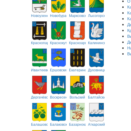
О
К
К
Новоузенский
Новобурасский
Марксовский
Лысогорский
К
Д
К
В
Д
Краснопартизанский
Краснокутский
Красноармейский
Калининский
Н
В
Ивантеевский
Ершовский
Екатериновский
Духовницкий
Дергачёвский
Воскресенский
Вольский
Балтайский
Балашовский
Балаковский
Базарнокарабулакский
Аткарский