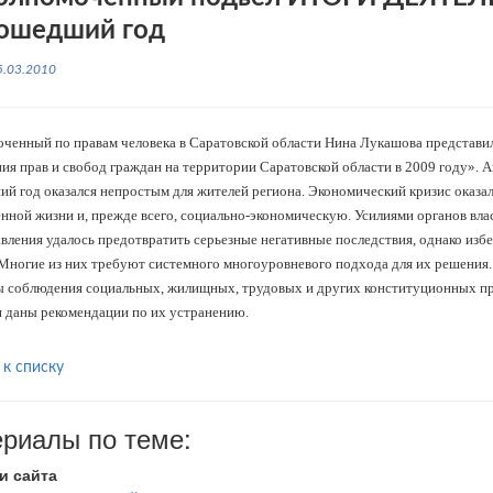
ошедший год
5.03.2010
ченный по правам человека в Саратовской области Нина Лукашова представи
ия прав и свобод граждан на территории Саратовской области в 2009 году». Ан
й год оказался непростым для жителей региона. Экономический кризис оказал
нной жизни и, прежде всего, социально-экономическую. Усилиями органов вла
вления уда­лось предотвратить серьезные негативные последствия, однако изб
 Многие из них требуют системного многоуровневого подхода для их решения
 соблюдения со­циальных, жилищных, трудовых и других конституционных пр
и даны рекомендации по их устранению.
 к списку
риалы по теме:
и сайта