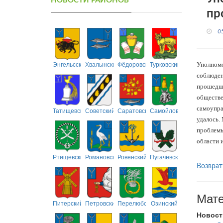
НОВОСТИ РАЙОНОВ
пр
0
Энгельсский
Хвалынский
Фёдоровский
Турковский
Уполномо
соблюден
прошедши
обществе
самоупра
Татищевский
Советский
Саратовский
Самойловский
удалось.
проблемы
области 
Ртищевский
Романовский
Ровенский
Пугачёвский
Возврат
Мате
Питерский
Петровский
Перелюбский
Озинский
Новост