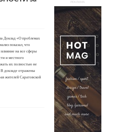
РЕКЛАМА
ла Доклад «О проблемах
ализ показал, что
 влияние на все сферы
сти и местного
ежать их полностью не
. В докладе отражены
ав жителей Саратовской