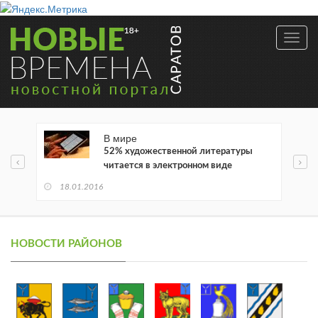
Toggl
navig
В мире
52% художественной литературы
читается в электронном виде
18.01.2016
НОВОСТИ РАЙОНОВ