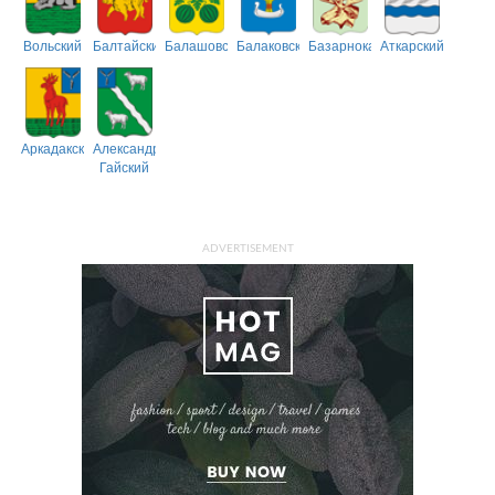
Вольский
Балтайский
Балашовский
Балаковский
Базарнокарабулакский
Аткарский
Аркадакский
Александрово-
Гайский
ADVERTISEMENT