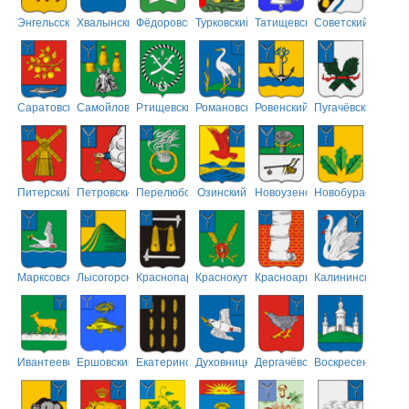
Энгельсский
Хвалынский
Фёдоровский
Турковский
Татищевский
Советский
Саратовский
Самойловский
Ртищевский
Романовский
Ровенский
Пугачёвский
Питерский
Петровский
Перелюбский
Озинский
Новоузенский
Новобурасский
Марксовский
Лысогорский
Краснопартизанский
Краснокутский
Красноармейский
Калининский
Ивантеевский
Ершовский
Екатериновский
Духовницкий
Дергачёвский
Воскресенский