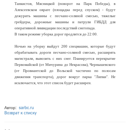
Танкистов, Мясницкой (поворот на Парк Победы), в
Алексеевском овраге (площадка перед спуском) - будут
дежурить машины с песчано-соляной смесью, тяжелые
грейдеры, дорожные машины и патрули ГИБДД для
оперативной ликвидации последствий снегопада.
В таком режиме уборка дорог продлится до 22:00.
Ночью на уборку выйдут 200 спецмашин, которые будут
обрабатывать дороги песчано-соляной смесью, расширять
магистрали, вывозить с них снег. Планируется перекрытие
Первомайской (от Мичурина до Некрасова), Чернышевского
(от Провиантской до Вольской частично по полосам
движения транспорта), дорог вокруг парка "Липки". Не
исключается, что этот список будет расширен.
Автор:
sarbc.ru
Возврат к списку