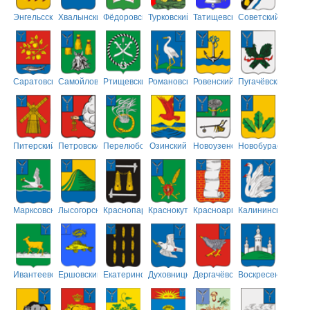
Энгельсский
Хвалынский
Фёдоровский
Турковский
Татищевский
Советский
Саратовский
Самойловский
Ртищевский
Романовский
Ровенский
Пугачёвский
Питерский
Петровский
Перелюбский
Озинский
Новоузенский
Новобурасский
Марксовский
Лысогорский
Краснопартизанский
Краснокутский
Красноармейский
Калининский
Ивантеевский
Ершовский
Екатериновский
Духовницкий
Дергачёвский
Воскресенский