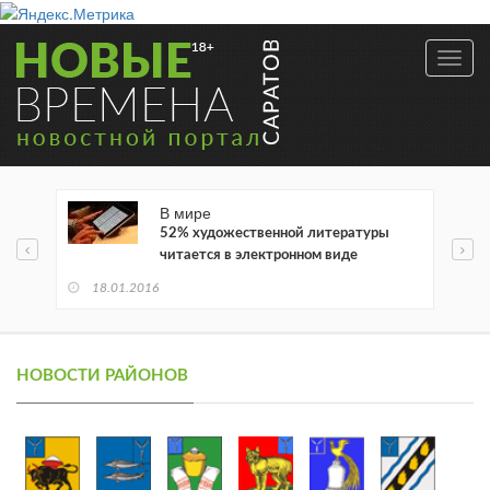
Toggl
navig
В мире
52% художественной литературы
читается в электронном виде
18.01.2016
НОВОСТИ РАЙОНОВ