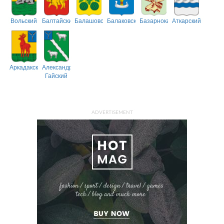
Вольский
Балтайский
Балашовский
Балаковский
Базарнокарабулакский
Аткарский
Аркадакский
Александрово-
Гайский
ADVERTISEMENT