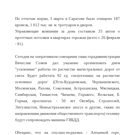
По отчетам мэрии, 3 марта в Саратове было очищено 187
кровель, 1 612 тыс. кв. м. тротуаров и дворов.
Управляющие компании за день составили 35 актов о
протечках потолков в квартирах горожан (всего с 26 февраля
- 91).
Сегодня на оперативном совещании глава горадминистрации
Вячеслав Сомов дал указание организовать днем
"усиленные" работы по расчистке магистральных дорог от
снега. Будет работать 92 ед. спецтехники; на расчистке
основных дорог ((Усть-Курдюмская, Чернышевского,
Московская, Рахова, Соколовая, Астраханская, Мясницкая,
Симбирская, Танкистов, Чапаева, Горького, Вольская, Б.
Горная, проспектах - 50 лет Октября, Строителей,
Энтузиастов, Новоастраханское шоссе и другие, также по
направлениям движения общественного транспорта) технику
будут сопровождать машины ГИБДД.
Обещано, что на спусках-подъемах - Алтынной горе,