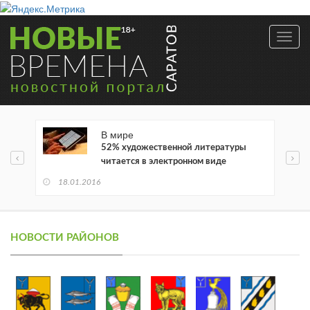
Toggl
navig
В мире
52% художественной литературы
читается в электронном виде
18.01.2016
НОВОСТИ РАЙОНОВ