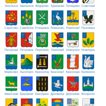
Энгельсский
Хвалынский
Фёдоровский
Турковский
Татищевский
Советский
Саратовский
Самойловский
Ртищевский
Романовский
Ровенский
Пугачёвский
Питерский
Петровский
Перелюбский
Озинский
Новоузенский
Новобурасский
Марксовский
Лысогорский
Краснопартизанский
Краснокутский
Красноармейский
Калининский
Ивантеевский
Ершовский
Екатериновский
Духовницкий
Дергачёвский
Воскресенский