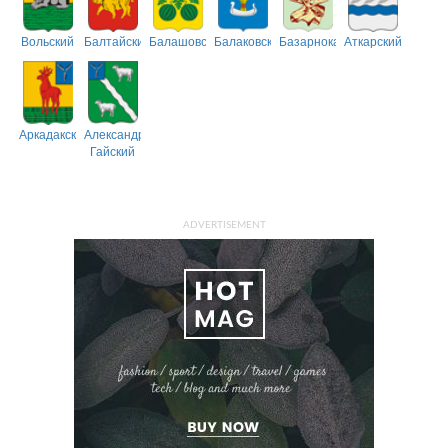
Вольский
Балтайский
Балашовский
Балаковский
Базарнокарабулакский
Аткарский
Аркадакский
Александрово-
Гайский
ADVERTISEMENT