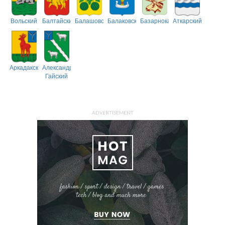
Вольский
Балтайский
Балашовский
Балаковский
Базарнокарабулакский
Аткарский
Аркадакский
Александрово-
Гайский
ADVERTISEMENT