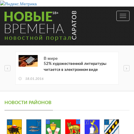
Toggl
navig
В мире
52% художественной литературы
читается в электронном виде
18.01.2016
НОВОСТИ РАЙОНОВ