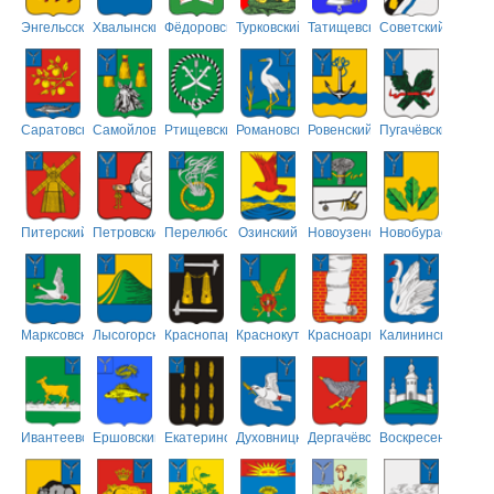
Энгельсский
Хвалынский
Фёдоровский
Турковский
Татищевский
Советский
Саратовский
Самойловский
Ртищевский
Романовский
Ровенский
Пугачёвский
Питерский
Петровский
Перелюбский
Озинский
Новоузенский
Новобурасский
Марксовский
Лысогорский
Краснопартизанский
Краснокутский
Красноармейский
Калининский
Ивантеевский
Ершовский
Екатериновский
Духовницкий
Дергачёвский
Воскресенский