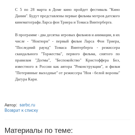
С 5 по 28 марта в Доме кино пройдет фестиваль "Кино
Дании". Будут представлены первые фильмы мэтров датского
кинематографа Ларса фон Триера и Томаса Винтерберга.
В программе - два десятка игровых фильмов и анимации, в их
числе - "Ноктюрн" - первый фильм Ларса Фон Триера,
"Последний раунд" Томаса Винтерберга - режиссера
скандального "Торжества", первого фильма, снятого по
правилам "Догмы", "Беспокойство" Кристоффера Боэ,
известного в России как автора "Реконструкции", и фильм
"Потерянные выходные" от режиссера "Ноя - белой вороны"
Дагура Кари.
Автор:
sarbc.ru
Возврат к списку
Материалы по теме: