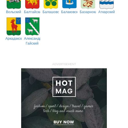
Вольский
Балтайский
Балашовский
Балаковский
Базарнокарабулакский
Аткарский
Аркадакский
Александрово-
Гайский
ADVERTISEMENT