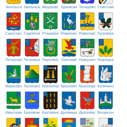
Энгельсский
Хвалынский
Фёдоровский
Турковский
Татищевский
Советский
Саратовский
Самойловский
Ртищевский
Романовский
Ровенский
Пугачёвский
Питерский
Петровский
Перелюбский
Озинский
Новоузенский
Новобурасский
Марксовский
Лысогорский
Краснопартизанский
Краснокутский
Красноармейский
Калининский
Ивантеевский
Ершовский
Екатериновский
Духовницкий
Дергачёвский
Воскресенский