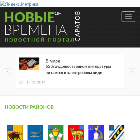
Toggl
navig
В мире
52% художественной литературы
читается в электронном виде
18.01.2016
НОВОСТИ РАЙОНОВ