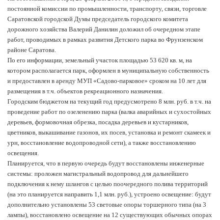
постоянной комиссии по промышленности, транспорту, связи, торговле
Саратовской городской Думы председатель городского комитета
дорожного хозяйства Валерий Данилин доложил об очередном этапе
работ, проводимых в рамках развития Детского парка во Фрунзенском
районе Саратова.
По его информации, земельный участок площадью 53 620 кв. м, на
котором располагается парк, оформлен в муниципальную собственность
и предоставлен в аренду МУП «Садово-парковое» сроком на 10 лет для
размещения в т.ч. объектов рекреационного назначения.
Городским бюджетом на текущий год предусмотрено 8 млн. руб. в т.ч. на
проведение работ по озеленению парка (валка аварийных и сухостойных
деревьев, формовочная обрезка, посадка деревьев и кустарников,
цветников, выкашивание газонов, их посев, установка и ремонт скамеек и
урн, восстановление водопроводной сети), а также восстановлению
освещения.
Планируется, что в первую очередь будут восстановлены инженерные
системы: проложен магистральный водопровод для дальнейшего
подключения к нему шлангов с целью поочередного полива территорий
(на это планируется направить 1,1 млн. руб.), устроено освещение: будут
дополнительно установлены 53 световые опоры торшерного типа (на 3
лампы), восстановлено освещение на 12 существующих обычных опорах