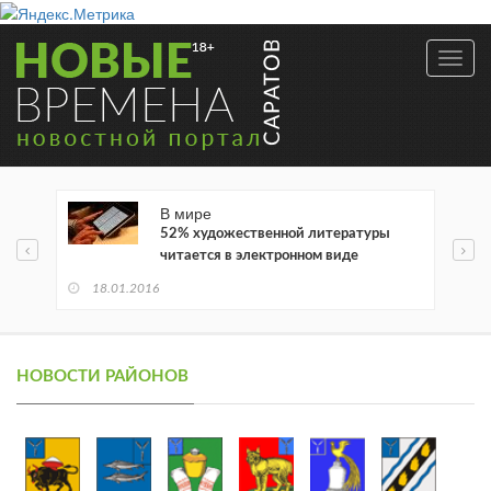
Toggl
navig
В мире
52% художественной литературы
читается в электронном виде
18.01.2016
НОВОСТИ РАЙОНОВ