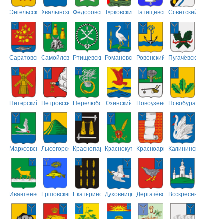
Энгельсский
Хвалынский
Фёдоровский
Турковский
Татищевский
Советский
Саратовский
Самойловский
Ртищевский
Романовский
Ровенский
Пугачёвский
Питерский
Петровский
Перелюбский
Озинский
Новоузенский
Новобурасский
Марксовский
Лысогорский
Краснопартизанский
Краснокутский
Красноармейский
Калининский
Ивантеевский
Ершовский
Екатериновский
Духовницкий
Дергачёвский
Воскресенский