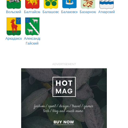
Вольский
Балтайский
Балашовский
Балаковский
Базарнокарабулакский
Аткарский
Аркадакский
Александрово-
Гайский
ADVERTISEMENT