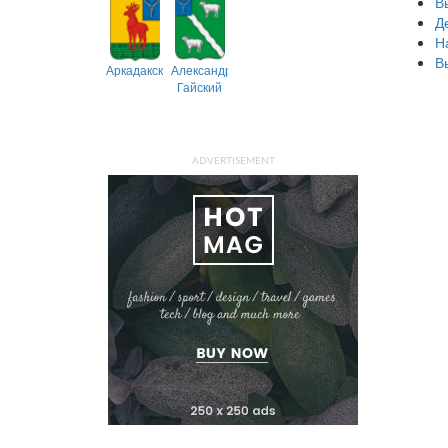
В
Д
Н
В
Аркадакский
Александрово-
Гайский
ADVERTISEMENT