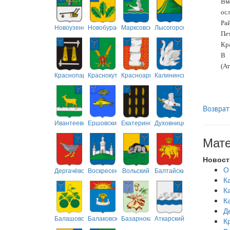
Вм
осл
Ра
Новоузенский
Новобурасский
Марксовский
Лысогорский
Пе
Кр
В 
(Ат
Краснопартизанский
Краснокутский
Красноармейский
Калининский
Возврат
Ивантеевский
Ершовский
Екатериновский
Духовницкий
Мате
Новост
О
Дергачёвский
Воскресенский
Вольский
Балтайский
К
К
К
Д
Балашовский
Балаковский
Базарнокарабулакский
Аткарский
К