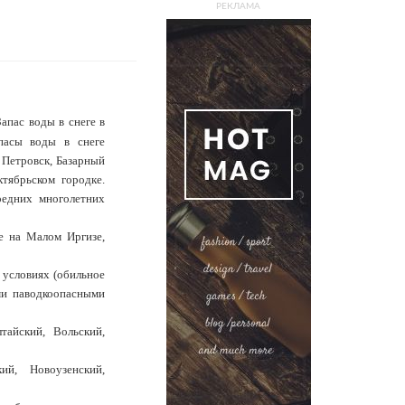
РЕКЛАМА
апас воды в снеге в
пасы воды в снеге
 Петровск, Базарный
ктябрьском городке.
редних многолетних
е на Малом Иргизе,
 условиях (обильное
ми паводкоопасными
тайский, Вольский,
ий, Новоузенский,