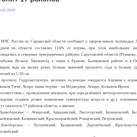
6.02.2010
 МЧС России по Саравоской области сообщает о скором начале половодья. З
еднем по области составлял 124% от нормы, при этом наибольшие за
блюдались в северных приграничных районах Саратовской области (Ртищево,
рабулак, Вольск, Хвалынск), а также в Ершове, Балаковском районе и в О
лщина льда на малых реках больше значений прошлого года и больше с
чений на 1-20 см.
 прогнозу Гидрометцентра, весеннее половодье ожидается близким к норм
льшом Узене, Хопре, выше нормы – на Медведице, Аткаре, Большом Иргизе.
соответствии с проведенным анализом, при определённых метеорологических
падение осадков, резкое повышение температуры воздуха и др.), основны
ут оказаться 17 районов области, а именно:
Правобережье – Аткарский, Аркадакский, Лысогорский, Балашовский, Бал
мойловский, Калининский, Красноармейский, Ртищевский, Петровский;
Левобережье – Пугачёвский, Балаковский, Дергачёвский, Краснокутск
релюбский.