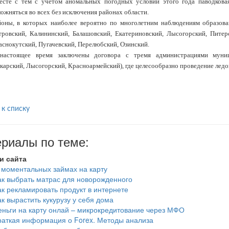
есте с тем с учетом аномальных погодных условий этого года паводкова
ожняться во всех без исключения районах области.
йоны, в которых наиболее вероятно по многолетним наблюдениям образован
тровский, Калининский, Балашовский, Екатериновский, Лысогорский, Питер
аснокутский, Пугачевский, Перелюбский, Озинский.
настоящее время заключены договора с тремя администрациями муни
карский, Лысогорский, Красноармейский), где целесообразно проведение лед
 к списку
риалы по теме:
и сайта
 моментальных займах на карту
ак выбрать матрас для новорожденного
ак рекламировать продукт в интернете
ак вырастить кукурузу у себя дома
еньги на карту онлай – микрокредитование через МФО
раткая информация о Forex. Методы анализа