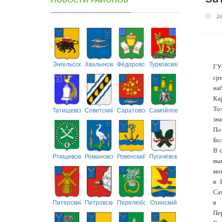
НОВОСТИ РАЙОНОВ
2
Энгельсский
Хвалынский
Фёдоровский
Турковский
ГУ
ср
на
Ка
То
Татищевский
Советский
Саратовский
Самойловский
зна
По
Бо
В 
Ртищевский
Романовский
Ровенский
Пугачёвский
вы
мог
в 
Са
Питерский
Петровский
Перелюбский
Озинский
в 
Пе