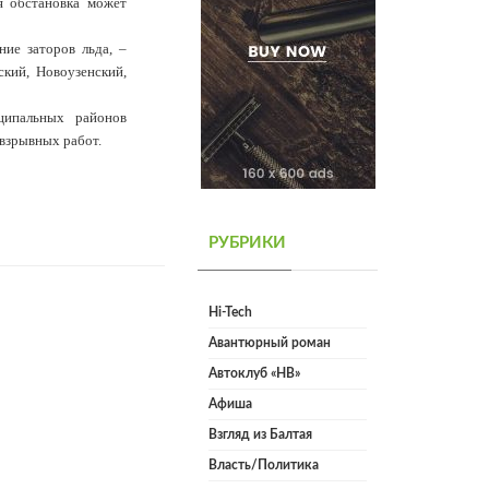
я обстановка может
ие заторов льда, –
ский, Новоузенский,
ципальных районов
овзрывных работ.
РУБРИКИ
Hi-Tech
Авантюрный роман
Автоклуб «НВ»
Афиша
Взгляд из Балтая
Власть/Политика