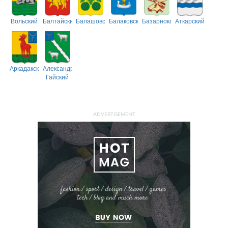
Вольский
Балтайский
Балашовский
Балаковский
Базарнокарабулакский
Аткарский
Аркадакский
Александрово-
Гайский
ADVERTISEMENT