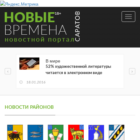
Toggl
navig
В мире
52% художественной литературы
читается в электронном виде
18.01.2016
НОВОСТИ РАЙОНОВ