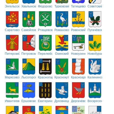
Энгельсский
Хвалынский
Фёдоровский
Турковский
Татищевский
Советский
Саратовский
Самойловский
Ртищевский
Романовский
Ровенский
Пугачёвский
Питерский
Петровский
Перелюбский
Озинский
Новоузенский
Новобурасский
Марксовский
Лысогорский
Краснопартизанский
Краснокутский
Красноармейский
Калининский
Ивантеевский
Ершовский
Екатериновский
Духовницкий
Дергачёвский
Воскресенский