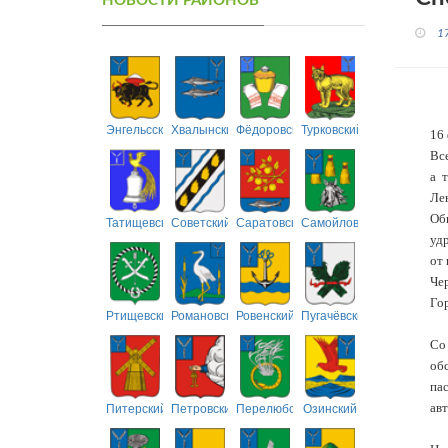
НОВОСТИ РАЙОНОВ
1
Энгельсский
Хвалынский
Фёдоровский
Турковский
16 
Все
а 
Лен
Об
Татищевский
Советский
Саратовский
Самойловский
уд
от 
Чер
Гор
Ртищевский
Романовский
Ровенский
Пугачёвский
Со
об
па
Питерский
Петровский
Перелюбский
Озинский
ав