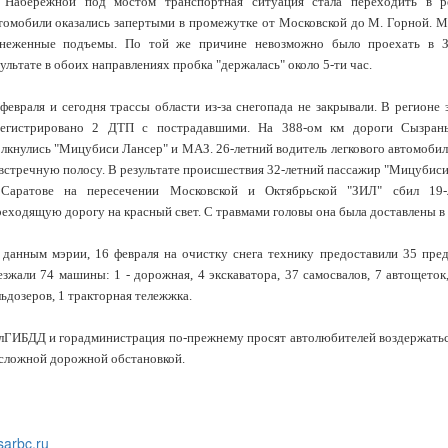
 Набережной под мостом транспортная ситуация стала переходить в р
томобили оказались запертыми в промежутке от Московской до М. Горной. 
снеженные подъемы. По той же причине невозможно было проехать в З
ультате в обоих направлениях пробка "держалась" около 5-ти час.
 февраля и сегодня трассы области из-за снегопада не закрывали. В регионе
регистрировано 2 ДТП с пострадавшими. На 388-ом км дороги Сызрань-
олкнулись "Мицубиси Лансер" и МАЗ. 26-летний водитель легкового автомобил
встречную полосу. В результате происшествия 32-летний пассажир "Мицубиси
Саратове на пересечении Московской и Октябрьской "ЗИЛ" сбил 19-
еходящую дорогу на красный свет. С травмами головы она была доставлены в
 данным мэрии, 16 февраля на очистку снега технику предоставили 35 пре
зжали 74 машины: 1 - дорожная, 4 экскаватора, 37 самосвалов, 7 автощеток,
ьдозеров, 1 тракторная тележжка.
лГИБДД и горадминистрация по-прежнему просят автолюбителей воздержаться
 сложной дорожной обстановкой.
sarbc.ru