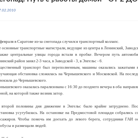
7.02.2010
февраля в Саратове из-за снегопада случился транспортный коллапс.
 основные транспортные магистрали, ведущие из центра в Ленинский, Заводск
также центральные улицы города встали в пробке. Вечером путь автомоби
инский район занял 2-3 часа, в Заводской - 3, в Энгельс - 6.
щественный транспорт был переполненным, машины оказались зажатыми в
ручающая обстановка сложилась на Чернышевского и Московской. На послед
вокзала до Чернышевского.
нышевского оказалась парализована с 16:30 до позднего вечера в оба направле
ной, на которой также возник затор.
 второй половины дня движение в Энгельс было крайне затруднено. По
становка усугубилась. На остановке на Предмостовой площади собрались с
ссажиров. Чтобы помочь им доехать до левого берега, сотрудники ГАИ о
тобусы и размещали людей.