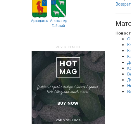
Возврат
Аркадакский
Александрово-
Мате
Гайский
Новост
О
К
ADVERTISEMENT
К
К
Д
К
В
Д
Н
В