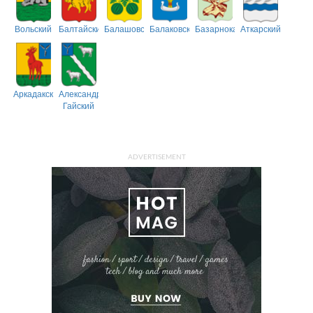
Вольский
Балтайский
Балашовский
Балаковский
Базарнокарабулакский
Аткарский
Аркадакский
Александрово-
Гайский
ADVERTISEMENT