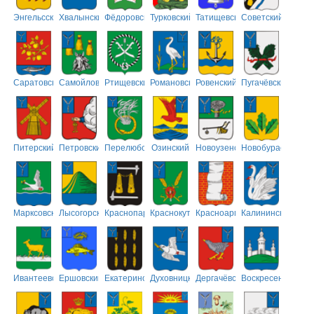
Энгельсский
Хвалынский
Фёдоровский
Турковский
Татищевский
Советский
Саратовский
Самойловский
Ртищевский
Романовский
Ровенский
Пугачёвский
Питерский
Петровский
Перелюбский
Озинский
Новоузенский
Новобурасский
Марксовский
Лысогорский
Краснопартизанский
Краснокутский
Красноармейский
Калининский
Ивантеевский
Ершовский
Екатериновский
Духовницкий
Дергачёвский
Воскресенский