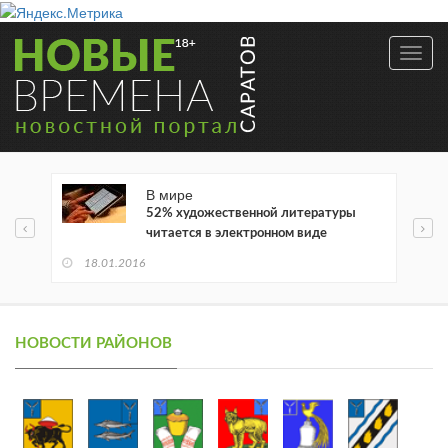
Toggl
navig
В мире
52% художественной литературы
читается в электронном виде
18.01.2016
НОВОСТИ РАЙОНОВ