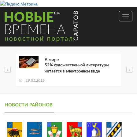
Toggl
navig
В мире
52% художественной литературы
читается в электронном виде
18.01.2016
НОВОСТИ РАЙОНОВ