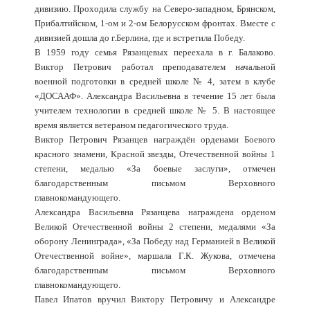
дивизию. Проходила службу на Северо-западном, Брянском,
Прибалтийском, 1-ом и 2-ом Белорусском фронтах. Вместе с
дивизией дошла до г.Берлина, где и встретила Победу.
В 1959 году семья Рязанцевых переехала в г. Балаково.
Виктор Петрович работал преподавателем начальной
военной подготовки в средней школе № 4, затем в клубе
«ДОСААФ». Александра Васильевна в течение 15 лет была
учителем технологии в средней школе № 5. В настоящее
время является ветераном педагогического труда.
Виктор Петрович Рязанцев награждён орденами Боевого
красного знамени, Красной звезды, Отечественной войны 1
степени, медалью «За боевые заслуги», отмечен
благодарственным письмом Верховного
главнокомандующего.
Александра Васильевна Рязанцева награждена орденом
Великой Отечественной войны 2 степени, медалями «За
оборону Ленинграда», «За Победу над Германией в Великой
Отечественной войне», маршала Г.К. Жукова, отмечена
благодарственным письмом Верховного
главнокомандующего.
Павел Ипатов вручил Виктору Петровичу и Александре