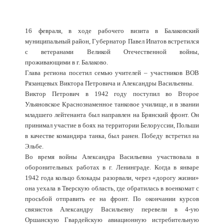
16 февраля, в ходе рабочего визита в Балаковский
муниципальный район, Губернатор Павел Ипатов встретился
с ветеранами Великой Отечественной войны,
проживающими в г. Балаково.
Глава региона посетил семью учителей – участников ВОВ
Рязанцевых Виктора Петровича и Александры Васильевны.
Виктор Петрович в 1942 году поступил во Второе
Ульяновское Краснознаменное танковое училище, и в звании
младшего лейтенанта был направлен на Брянский фронт. Он
принимал участие в боях на территории Белоруссии, Польши
в качестве командира танка, был ранен. Победу встретил на
Эльбе.
Во время войны Александра Васильевна участвовала в
оборонительных работах в г. Ленинграде. Когда в январе
1942 года кольцо блокады разорвали, через «дорогу жизни»
она уехала в Тверскую область, где обратилась в военкомат с
просьбой отправить ее на фронт. По окончании курсов
связистов Александру Васильевну перевели в 4-ую
Оршанскую Гвардейскую авиационную истребительную