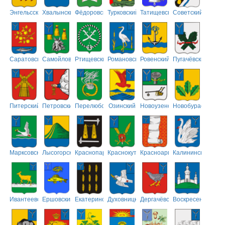
Энгельсский
Хвалынский
Фёдоровский
Турковский
Татищевский
Советский
Саратовский
Самойловский
Ртищевский
Романовский
Ровенский
Пугачёвский
Питерский
Петровский
Перелюбский
Озинский
Новоузенский
Новобурасский
Марксовский
Лысогорский
Краснопартизанский
Краснокутский
Красноармейский
Калининский
Ивантеевский
Ершовский
Екатериновский
Духовницкий
Дергачёвский
Воскресенский