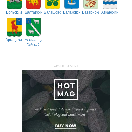
Вольский
Балтайский
Балашовский
Балаковский
Базарнокарабулакский
Аткарский
Аркадакский
Александрово-
Гайский
ADVERTISEMENT