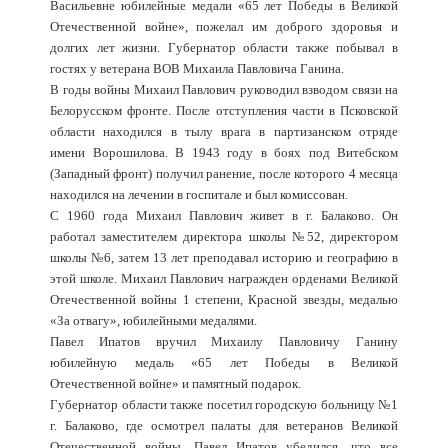
Васильевне юбилейные медали «65 лет Победы в Великой
Отечественной войне», пожелал им доброго здоровья и
долгих лет жизни. Губернатор области также побывал в
гостях у ветерана ВОВ Михаила Павловича Ганина.
В годы войны Михаил Павлович руководил взводом связи на
Белорусском фронте. После отступления части в Псковской
области находился в тылу врага в партизанском отряде
имени Ворошилова. В 1943 году в боях под Витебском
(Западный фронт) получил ранение, после которого 4 месяца
находился на лечении в госпитале и был комиссован.
С 1960 года Михаил Павлович живет в г. Балаково. Он
работал заместителем директора школы №52, директором
школы №6, затем 13 лет преподавал историю и географию в
этой школе. Михаил Павлович награжден орденами Великой
Отечественной войны 1 степени, Красной звезды, медалью
«За отвагу», юбилейными медалями.
Павел Ипатов вручил Михаилу Павловичу Ганину
юбилейную медаль «65 лет Победы в Великой
Отечественной войне» и памятный подарок.
Губернатор области также посетил городскую больницу №1
г. Балаково, где осмотрел палаты для ветеранов Великой
Отечественной войны. Павел Ипатов убедился, что все