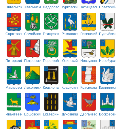
Энгельсский
Хвалынский
Фёдоровский
Турковский
Татищевский
Советский
Саратовский
Самойловский
Ртищевский
Романовский
Ровенский
Пугачёвский
Питерский
Петровский
Перелюбский
Озинский
Новоузенский
Новобурасский
Марксовский
Лысогорский
Краснопартизанский
Краснокутский
Красноармейский
Калининский
Ивантеевский
Ершовский
Екатериновский
Духовницкий
Дергачёвский
Воскресенский