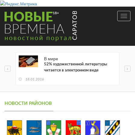
Toggl
navig
В мире
52% художественной литературы
читается в электронном виде
18.01.2016
НОВОСТИ РАЙОНОВ