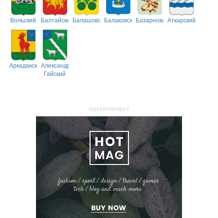
Вольский
Балтайский
Балашовский
Балаковский
Базарнокарабулакский
Аткарский
Аркадакский
Александрово-
Гайский
ADVERTISEMENT