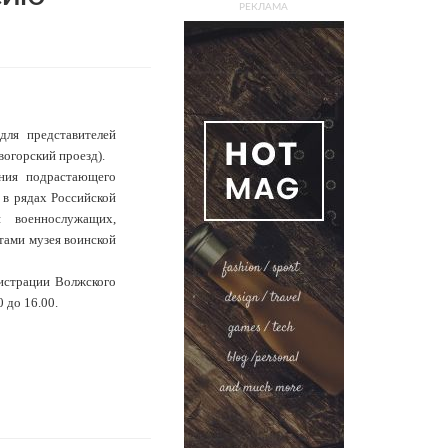
РЕКЛАМА
для представителей
вогорский проезд).
ания подрастающего
 в рядах Российской
 военнослужащих,
тами музея воинской
истрации Волжского
 до 16.00.