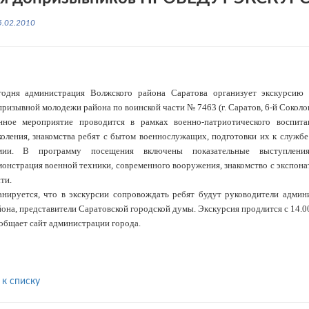
5.02.2010
годня администрация Волжского района Саратова организует экскурсию 
ризывной молодежи района по воинской части № 7463 (г. Саратов, 6-й Соколо
нное мероприятие проводится в рамках военно-патриотического воспит
коления, знакомства ребят с бытом военнослужащих, подготовки их к службе
мии. В программу посещения включены показательные выступления
монстрация военной техники, современного вооружения, знакомство с экспона
ти.
анируется, что в экскурсии сопровождать ребят будут руководители админ
она, представители Саратовской городской думы. Экскурсия продлится с 14.00
общает сайт администрации города.
 к списку