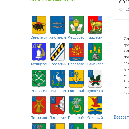
НОВОСТИ РАЙОНОВ
1
Энгельсский
Хвалынский
Фёдоровский
Турковский
Се
доп
Да
по
ар
Татищевский
Советский
Саратовский
Самойловский
де
час
Пл
рай
Ртищевский
Романовский
Ровенский
Пугачёвский
Со
Питерский
Петровский
Перелюбский
Озинский
Возврат