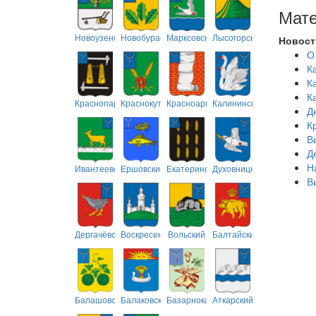
Мате
Новоузенский
Новобурасский
Марксовский
Лысогорский
Новост
О
К
К
К
Краснопартизанский
Краснокутский
Красноармейский
Калининский
Д
К
В
Д
Н
Ивантеевский
Ершовский
Екатериновский
Духовницкий
В
Дергачёвский
Воскресенский
Вольский
Балтайский
Балашовский
Балаковский
Базарнокарабулакский
Аткарский