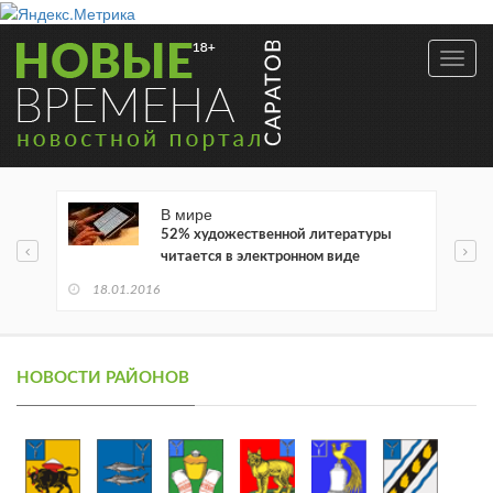
Toggl
navig
В мире
52% художественной литературы
читается в электронном виде
18.01.2016
НОВОСТИ РАЙОНОВ