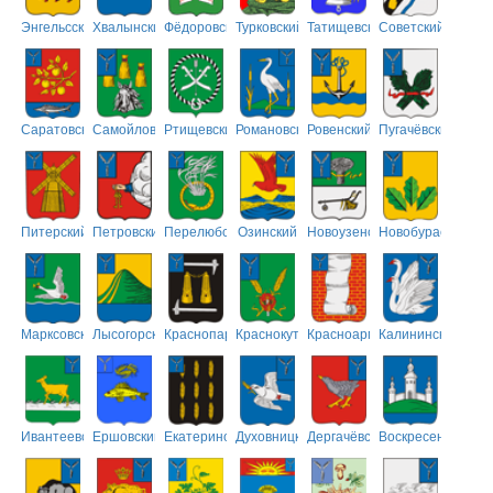
Энгельсский
Хвалынский
Фёдоровский
Турковский
Татищевский
Советский
Саратовский
Самойловский
Ртищевский
Романовский
Ровенский
Пугачёвский
Питерский
Петровский
Перелюбский
Озинский
Новоузенский
Новобурасский
Марксовский
Лысогорский
Краснопартизанский
Краснокутский
Красноармейский
Калининский
Ивантеевский
Ершовский
Екатериновский
Духовницкий
Дергачёвский
Воскресенский