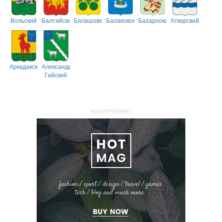
Вольский
Балтайский
Балашовский
Балаковский
Базарнокарабулакский
Аткарский
Аркадакский
Александрово-
Гайский
ADVERTISEMENT