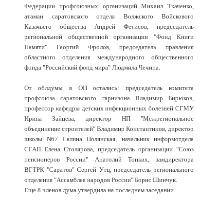
Федерации профсоюзных организаций Михаил Ткаченко,
атаман саратовского отдела Волжского Войскового
Казачьего общества Андрей Фетисов, председатель
региональной общественной организации "Фонд Книги
Памяти" Георгий Фролов, председатель правления
областного отделения международного общественного
фонда "Российский фонд мира" Людмила Чечина.
От облдумы в ОП остались: председатель комитета
профсоюза саратовского гарнизона Владимир Бирюков,
профессор кафедры детских инфекционных болезней СГМУ
Ирина Зайцева, директор НП "Межрегиональное
объединение строителей" Владимир Константинов, директор
школы N67 Галина Полянская, начальник информотдела
СГАП Елена Столярова, председатель организации "Союз
пенсионеров России" Анатолий Тонких, замдиректора
ВГТРК "Саратов" Сергей Утц, председатель регионального
отделения "Ассамблея народов России" Борис Шинчук.
Еще 8 членов дума утвердила на последнем заседании.