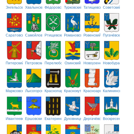
Энгельсский
Хвалынский
Фёдоровский
Турковский
Татищевский
Советский
Саратовский
Самойловский
Ртищевский
Романовский
Ровенский
Пугачёвский
Питерский
Петровский
Перелюбский
Озинский
Новоузенский
Новобурасский
Марксовский
Лысогорский
Краснопартизанский
Краснокутский
Красноармейский
Калининский
Ивантеевский
Ершовский
Екатериновский
Духовницкий
Дергачёвский
Воскресенский