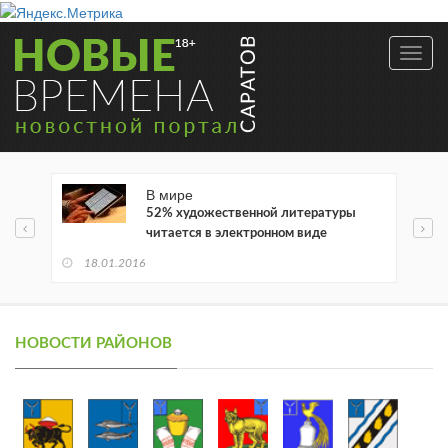
Toggl
navig
В мире
52% художественной литературы
читается в электронном виде
18.01.2016
НОВОСТИ РАЙОНОВ