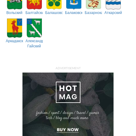
Вольский
Балтайский
Балашовский
Балаковский
Базарнокарабулакский
Аткарский
Аркадакский
Александрово-
Гайский
ADVERTISEMENT