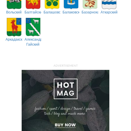
Вольский
Балтайский
Балашовский
Балаковский
Базарнокарабулакский
Аткарский
Аркадакский
Александрово-
Гайский
ADVERTISEMENT