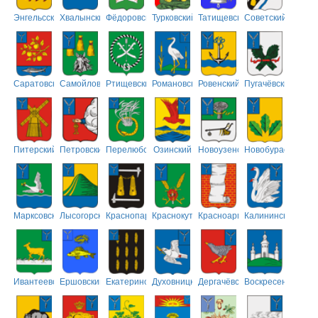
Энгельсский
Хвалынский
Фёдоровский
Турковский
Татищевский
Советский
Саратовский
Самойловский
Ртищевский
Романовский
Ровенский
Пугачёвский
Питерский
Петровский
Перелюбский
Озинский
Новоузенский
Новобурасский
Марксовский
Лысогорский
Краснопартизанский
Краснокутский
Красноармейский
Калининский
Ивантеевский
Ершовский
Екатериновский
Духовницкий
Дергачёвский
Воскресенский