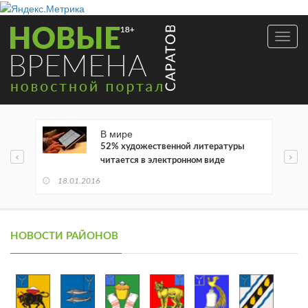
Toggl
navig
В мире
52% художественной литературы
читается в электронном виде
18.01.2016
НОВОСТИ РАЙОНОВ