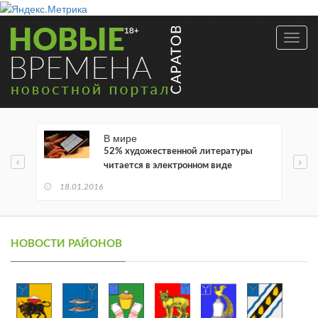
Toggl
navig
В мире
52% художественной литературы
читается в электронном виде
18.01.2016
НОВОСТИ РАЙОНОВ