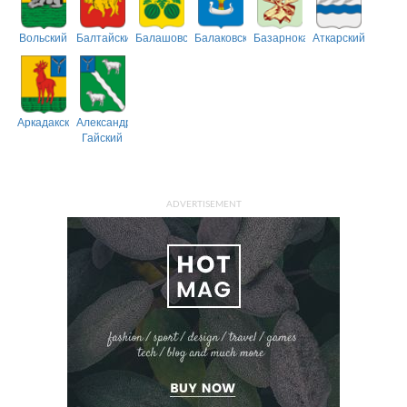
Вольский
Балтайский
Балашовский
Балаковский
Базарнокарабулакский
Аткарский
Аркадакский
Александрово-
Гайский
ADVERTISEMENT