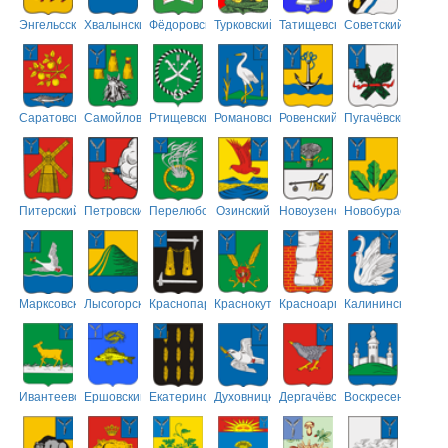
Энгельсский
Хвалынский
Фёдоровский
Турковский
Татищевский
Советский
Саратовский
Самойловский
Ртищевский
Романовский
Ровенский
Пугачёвский
Питерский
Петровский
Перелюбский
Озинский
Новоузенский
Новобурасский
Марксовский
Лысогорский
Краснопартизанский
Краснокутский
Красноармейский
Калининский
Ивантеевский
Ершовский
Екатериновский
Духовницкий
Дергачёвский
Воскресенский