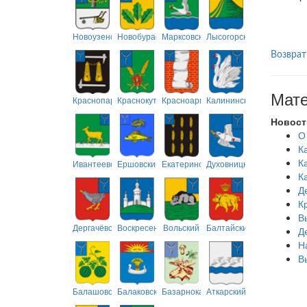
Новоузенский
Новобурасский
Марксовский
Лысогорский
Возврат
Мате
Краснопартизанский
Краснокутский
Красноармейский
Калининский
Новост
О
К
К
Ивантеевский
Ершовский
Екатериновский
Духовницкий
К
Д
К
В
Дергачёвский
Воскресенский
Вольский
Балтайский
Д
Н
В
Балашовский
Балаковский
Базарнокарабулакский
Аткарский