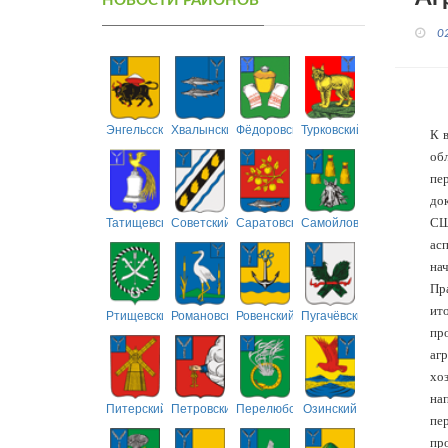
НОВОСТИ РАЙОНОВ
0
Энгельсский
Хвалынский
Фёдоровский
Турковский
К 
об
пер
до
Татищевский
Советский
Саратовский
Самойловский
СШ
ас
на
Пр
ит
Ртищевский
Романовский
Ровенский
Пугачёвский
про
аг
хо
на
Питерский
Петровский
Перелюбский
Озинский
пе
про