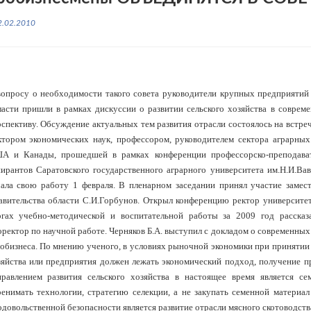
2.02.2010
вопросу о необходимости такого совета руководители крупных предприятий
ласти пришли в рамках дискуссии о развитии сельского хозяйства в соврем
спективу. Обсуждение актуальных тем развития отрасли состоялось на встреч
ктором экономических наук, профессором, руководителем сектора аграрных
А и Канады, прошедшей в рамках конференции профессорско-преподават
пирантов Саратовского государственного аграрного университета им.Н.И.Ва
чала свою работу 1 февраля. В пленарном заседании принял участие замес
авительства области С.И.Горбунов. Открыл конференцию ректор университет
огах учебно-методической и воспитательной работы за 2009 год рассказ
ректор по научной работе. Черняков Б.А. выступил с докладом о современных
робизнеса. По мнению ученого, в условиях рыночной экономики при принятии
зяйства или предприятия должен лежать экономический подход, получение 
правлением развития сельского хозяйства в настоящее время является се
ренимать технологии, стратегию селекции, а не закупать семенной материал
довольственной безопасности является развитие отрасли мясного скотоводств