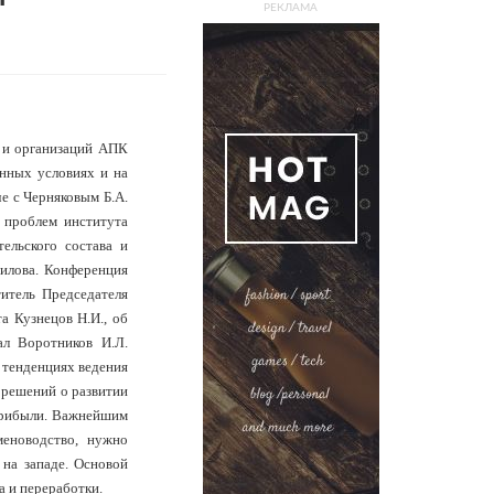
РЕКЛАМА
 и организаций АПК
енных условиях и на
е с Черняковым Б.А.
 проблем института
ельского состава и
вилова. Конференция
титель Председателя
а Кузнецов Н.И., об
ал Воротников И.Л.
 тенденциях ведения
 решений о развитии
прибыли. Важнейшим
меноводство, нужно
 на западе. Основой
а и переработки.