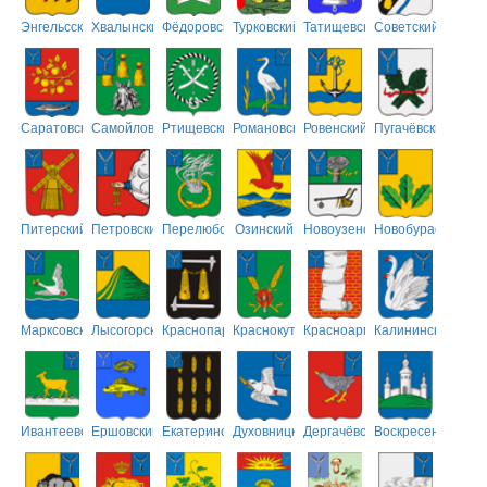
Энгельсский
Хвалынский
Фёдоровский
Турковский
Татищевский
Советский
Саратовский
Самойловский
Ртищевский
Романовский
Ровенский
Пугачёвский
Питерский
Петровский
Перелюбский
Озинский
Новоузенский
Новобурасский
Марксовский
Лысогорский
Краснопартизанский
Краснокутский
Красноармейский
Калининский
Ивантеевский
Ершовский
Екатериновский
Духовницкий
Дергачёвский
Воскресенский