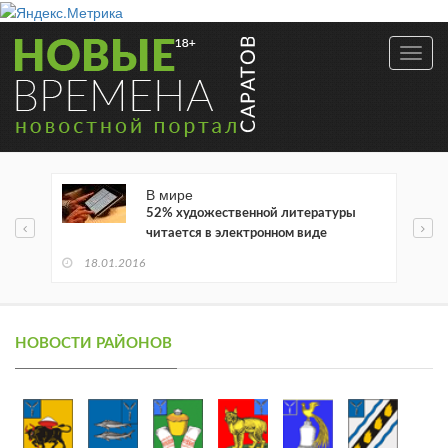
Toggl
navig
В мире
52% художественной литературы
читается в электронном виде
18.01.2016
НОВОСТИ РАЙОНОВ