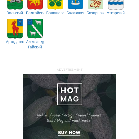
Вольский
Балтайский
Балашовский
Балаковский
Базарнокарабулакский
Аткарский
Аркадакский
Александрово-
Гайский
ADVERTISEMENT