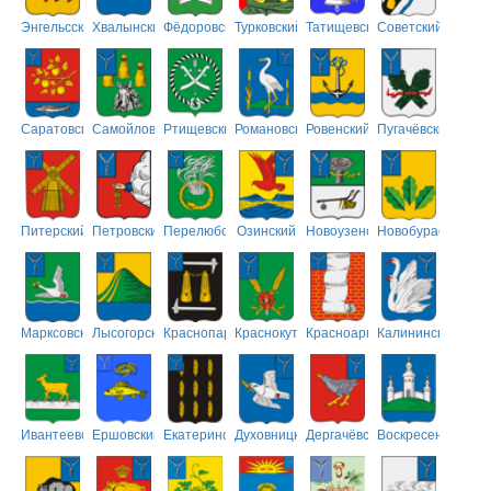
Энгельсский
Хвалынский
Фёдоровский
Турковский
Татищевский
Советский
Саратовский
Самойловский
Ртищевский
Романовский
Ровенский
Пугачёвский
Питерский
Петровский
Перелюбский
Озинский
Новоузенский
Новобурасский
Марксовский
Лысогорский
Краснопартизанский
Краснокутский
Красноармейский
Калининский
Ивантеевский
Ершовский
Екатериновский
Духовницкий
Дергачёвский
Воскресенский