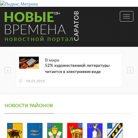
Toggl
navig
В мире
52% художественной литературы
читается в электронном виде
18.01.2016
НОВОСТИ РАЙОНОВ