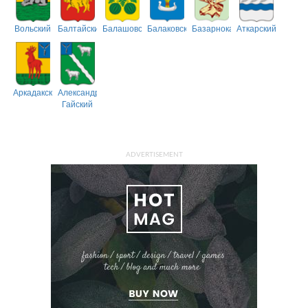
Вольский
Балтайский
Балашовский
Балаковский
Базарнокарабулакский
Аткарский
Аркадакский
Александрово-
Гайский
ADVERTISEMENT