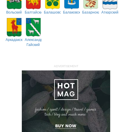
Вольский
Балтайский
Балашовский
Балаковский
Базарнокарабулакский
Аткарский
Аркадакский
Александрово-
Гайский
ADVERTISEMENT