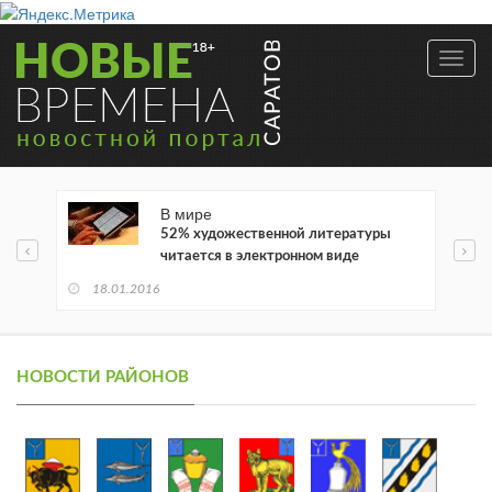
Toggl
navig
В мире
52% художественной литературы
читается в электронном виде
18.01.2016
НОВОСТИ РАЙОНОВ