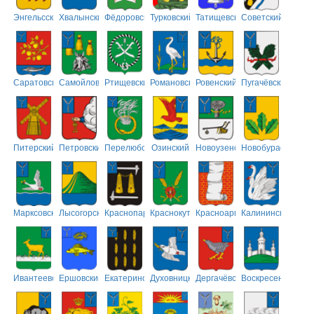
Энгельсский
Хвалынский
Фёдоровский
Турковский
Татищевский
Советский
Саратовский
Самойловский
Ртищевский
Романовский
Ровенский
Пугачёвский
Питерский
Петровский
Перелюбский
Озинский
Новоузенский
Новобурасский
Марксовский
Лысогорский
Краснопартизанский
Краснокутский
Красноармейский
Калининский
Ивантеевский
Ершовский
Екатериновский
Духовницкий
Дергачёвский
Воскресенский