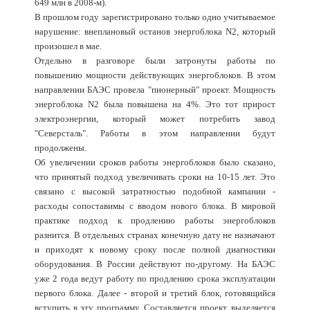
649 млн в 2008-м).
В прошлом году зарегистрировано только одно учитываемое
нарушение: внеплановый останов энергоблока N2, который
произошел в мае.
Отдельно в разговоре были затронуты работы по
повышению мощности действующих энергоблоков. В этом
направлении БАЭС провела "пионерный" проект. Мощность
энергоблока N2 была повышена на 4%. Это тот прирост
электроэнергии, который может потребить завод
"Северсталь". Работы в этом направлении будут
продолжены.
Об увеличении сроков работы энергоблоков было сказано,
что принятый подход увеличивать сроки на 10-15 лет. Это
связано с высокой затратностью подобной кампании -
расходы сопоставимы с вводом нового блока. В мировой
практике подход к продлению работы энергоблоков
разнится. В отдельных странах конечную дату не назначают
и приходят к новому сроку после полной диагностики
оборудования. В России действуют по-другому. На БАЭС
уже 2 года ведут работу по продлению срока эксплуатации
первого блока. Далее - второй и третий блок, готовящийся
вступить в эту программу. Составляется проект, выделяется