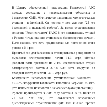
В Центре общественной информации Балаковской АЭС
прошло совещание с представителями областных и
балаковских СМИ. Журналистам напомнили, что этот год для
станции - юбилейный. Он проходит под девизом "25 лет
безопасной и надежной работы". За время существования
концерна "Росэнергоатом" БАЭС 8 лет признавалась лучшей
в России, 4 года станция становилась безоговорочно лучшей.
Было сказано, что есть предпосылки для повторения этого
успеха в 5-й раз.
Прошлый год для балаковских атомщиков стал рекордным по
выработке электроэнергии: почти 31,3 млрд кВт/час
(годовой план превышен на 2,4%, сверхплановый отпуск
электроэнергии составил 874,5 млн кВт). Выручка от
продажи электроэнергии - 30,1 млрд руб.
Коэффицент использования установленной мощности -
89,32%, коэффицент готовности к несению нагрузки - 92,01%
(это наивысшие показатели с начала эксплуатации станции).
Уровень производства к 2008 году составил 99,8% (ниже на
74 млн Квт. час.), что объясняется возросшими
диспетчерскими ограничениями (908 млн кВт.час, против