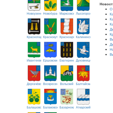
Новост
О
Новоузенский
Новобурасский
Марксовский
Лысогорский
К
К
К
Д
К
Краснопартизанский
Краснокутский
Красноармейский
Калининский
В
Д
Н
В
Ивантеевский
Ершовский
Екатериновский
Духовницкий
Дергачёвский
Воскресенский
Вольский
Балтайский
Балашовский
Балаковский
Базарнокарабулакский
Аткарский