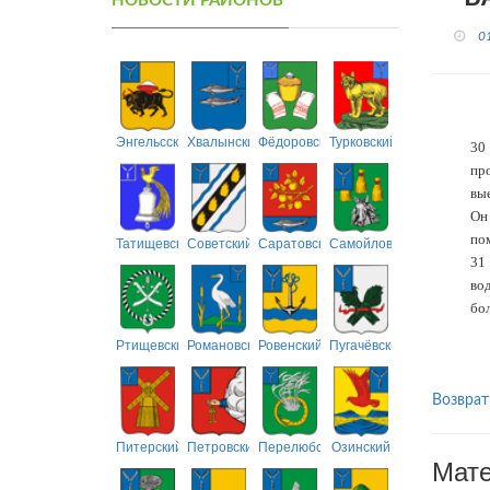
НОВОСТИ РАЙОНОВ
0
Энгельсский
Хвалынский
Фёдоровский
Турковский
30
пр
вые
Он
по
Татищевский
Советский
Саратовский
Самойловский
31
во
бо
Ртищевский
Романовский
Ровенский
Пугачёвский
Возврат
Питерский
Петровский
Перелюбский
Озинский
Мате