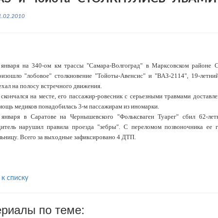
1.02.2010
 января на 340-ом км трассы "Самара-Волгоград" в Марксовском районе С
оизошло "лобовое" столкновение "Тойоты-Авенсис" и "ВАЗ-2114", 19-летни
хал на полосу встречного движения.
 скончался на месте, его пассажир-ровесник с серьезными травмами доставле
мощь медиков понадобилась 3-м пассажирам из иномарки.
 января в Саратове на Чернышевского "Фольксваген Туарег" сбил 62-ле
дитель нарушил правила проезда "зебры". С переломом позвоночника ее г
льницу. Всего за выходные зафиксировано 4 ДТП.
 к списку
риалы по теме: