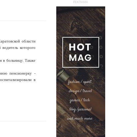
РЕКЛАМА
аратовской области
й водитель которого
н в больницу. Также
тнюю пенсионерку -
оспитализировали в