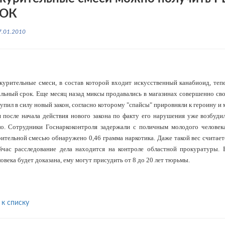
ОК
7.01.2010
 курительные смеси, в состав которой входит искусственный канабиоид, те
альный срок. Еще месяц назад миксы продавались в магазинах совершенно сво
упил в силу новый закон, согласно которому "спайсы" прировняли к героину и 
я после начала действия нового закона по факту его нарушения уже возбуди
ло. Сотрудники Госнаркоконтроля задержали с поличным молодого человека
рительной смесью обнаружено 0,46 грамма наркотика. Даже такой вес считает
йчас расследование дела находится на контроле областной прокуратуры. 
овека будет доказана, ему могут присудить от 8 до 20 лет тюрьмы.
 к списку