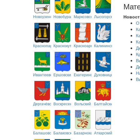
Мате
Новост
Новоузенский
Новобурасский
Марксовский
Лысогорский
О
К
К
К
Краснопартизанский
Краснокутский
Красноармейский
Калининский
Д
К
В
Д
Н
Ивантеевский
Ершовский
Екатериновский
Духовницкий
В
Дергачёвский
Воскресенский
Вольский
Балтайский
Балашовский
Балаковский
Базарнокарабулакский
Аткарский