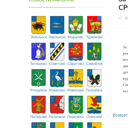
НОВОСТИ РАЙОНОВ
СР
2
Энгельсский
Хвалынский
Фёдоровский
Турковский
За
ре
вст
Татищевский
Советский
Саратовский
Самойловский
дн
де
ку
Се
Ртищевский
Романовский
Ровенский
Пугачёвский
чел
Возврат
Питерский
Петровский
Перелюбский
Озинский