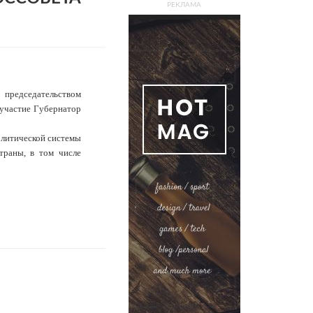
РЕКЛАМА
председательством
 участие Губернатор
олитической системы
траны, в том числе