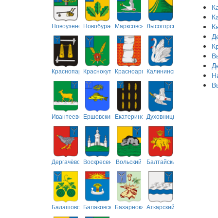
К
К
Новоузенский
Новобурасский
Марксовский
Лысогорский
К
Д
К
В
Д
Краснопартизанский
Краснокутский
Красноармейский
Калининский
Н
В
Ивантеевский
Ершовский
Екатериновский
Духовницкий
Дергачёвский
Воскресенский
Вольский
Балтайский
Балашовский
Балаковский
Базарнокарабулакский
Аткарский