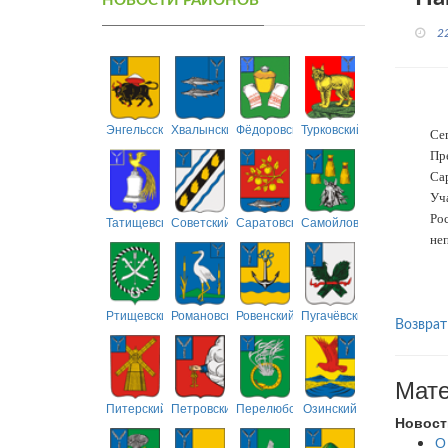
НОВОСТИ РАЙОНОВ
2
Энгельсский
Хвалынский
Фёдоровский
Турковский
Се
Пр
Сар
Уч
Ро
Татищевский
Советский
Саратовский
Самойловский
неп
Ртищевский
Романовский
Ровенский
Пугачёвский
Возврат
Мате
Питерский
Петровский
Перелюбский
Озинский
Новост
О