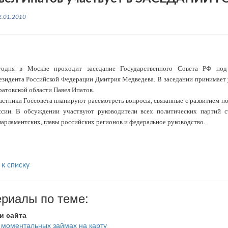
2.01.2010
годня в Москве проходит заседание Государственного Совета РФ под 
езидента Российской Федерации Дмитрия Медведева. В заседании принимает
атовской области Павел Ипатов.
астники Госсовета планируют рассмотреть вопросы, связанные с развитием п
ссии. В обсуждении участвуют руководители всех политических партий с
арламентских, главы российских регионов и федеральное руководство.
 к списку
риалы по теме:
и сайта
 моментальных займах на карту