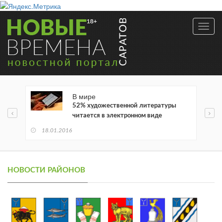
Toggl
navig
В мире
52% художественной литературы
читается в электронном виде
18.01.2016
НОВОСТИ РАЙОНОВ