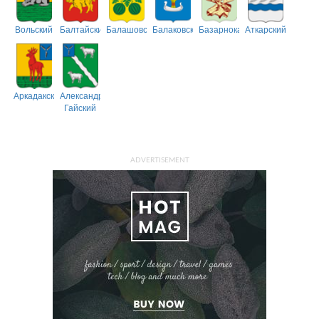
Вольский
Балтайский
Балашовский
Балаковский
Базарнокарабулакский
Аткарский
Аркадакский
Александрово-
Гайский
ADVERTISEMENT