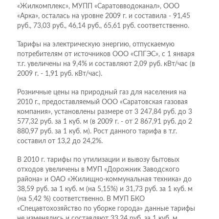
«Жилкомплекс», МУПП «Саратовводоканал», ООО
«Арка», осталась на уровне 2009 г. и составила - 91,45
руб., 73,03 руб., 46,14 руб., 65,61 руб. соответственно.
Тарифы на электрическую энергию, отпускаемую
потребителям от источников ООО «СПГЭС», с 1 января
т.г. увеличены на 9,4% и составляют 2,09 руб. кВт/час (в
2009 г. - 1,91 руб. кВт/час).
Розничные цены на природный газ для населения на
2010 г., предоставляемый ООО «Саратовская газовая
компания», установлены размере от 3 247,84 руб. до 3
577,32 руб. за 1 куб. м (в 2009 г. - от 2 867,91 руб. до 2
880,97 руб. за 1 куб. м). Рост данного тарифа в т.г.
составил от 13,2 до 24,2%.
В 2010 г. тарифы по утилизации и вывозу бытовых
отходов увеличены в МУП «Дорожник Заводского
района» и ОАО «Жилищно-коммунальная техника» до
38,59 руб. за 1 куб. м (на 5,15%) и 31,73 руб. за 1 куб. м
(на 5,42 %) соответственно. В МУП БКО
«Спецавтохозяйство по уборке города» данные тарифы
не изменялись и составляют 33,24 руб. за 1 куб. м.