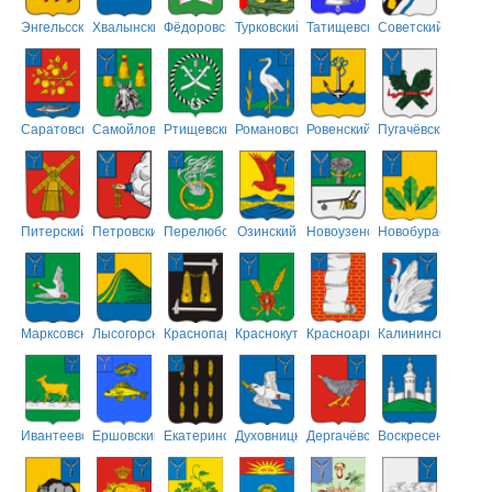
Энгельсский
Хвалынский
Фёдоровский
Турковский
Татищевский
Советский
Саратовский
Самойловский
Ртищевский
Романовский
Ровенский
Пугачёвский
Питерский
Петровский
Перелюбский
Озинский
Новоузенский
Новобурасский
Марксовский
Лысогорский
Краснопартизанский
Краснокутский
Красноармейский
Калининский
Ивантеевский
Ершовский
Екатериновский
Духовницкий
Дергачёвский
Воскресенский