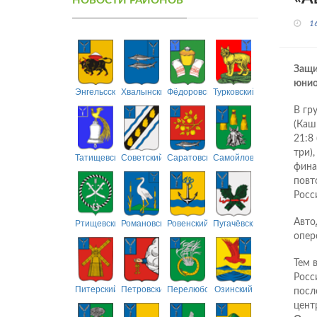
НОВОСТИ РАЙОНОВ
1
Защи
юнио
Энгельсский
Хвалынский
Фёдоровский
Турковский
В гр
(Каш
21:8
три)
Татищевский
Советский
Саратовский
Самойловский
фина
повт
Росс
Ртищевский
Романовский
Ровенский
Пугачёвский
Авто
опер
Тем 
Росс
Питерский
Петровский
Перелюбский
Озинский
посл
цент