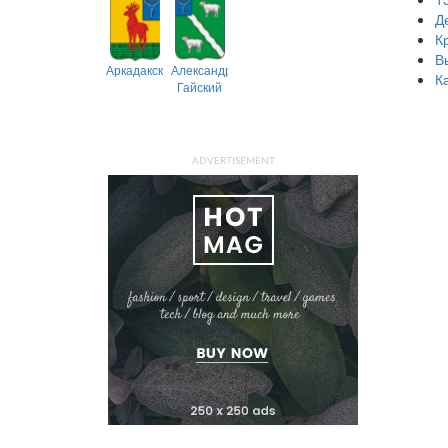
Д
К
В
Аркадакский
Александрово-
К
Гайский
ADVERTISEMENT