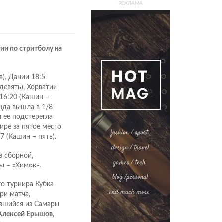
РЕКЛАМА
ии по стритболу на
в), Дании 18:5
девять), Хорватии
 16:20 (Кашин –
анда вышла в 1/8
 ее подстерегла
ире за пятое место
 (Кашин – пять).
в сборной,
ы – «Химок».
о турнира Кубка
ри матча,
увшийся из Самары
Алексей Ерышов
,