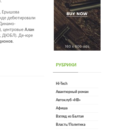
.
, Ерышова
анде дебютировали
Динамо-
), центровые
Алан
т, ДЮБЛ). Де-юре
дионов
.
РУБРИКИ
Hi-Tech
Авантюрный роман
Автоклуб «НВ»
Афиша
Взгляд из Балтая
Власть/Политика