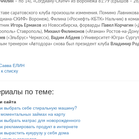
 Филин
– по 14), «Согдиану-СКИФ» из Воронежа 81:79 (Ерышов – 26)
ставе саратовского клуба произошли изменения. Помимо Лавникова
гдиана-СКИФ» Воронеж), Филина («Роснефть-КБТК» Нальчик) в ком
тник
Игорь Ермаков
из Новосибирска, форварды
Павел Корчагин
(«
рополь» Ставрополь),
Михаил Филимонов
(«Атаман» Ростов-на-Дону
ев
(«Эльбрус» Черкесск),
Вадим Абдеев
(«Университет-Югра» Сургу
ным тренером «Автодора» снова был президент клуба
Владимир Ро
Савва ЕЛИН
 к списку
риалы по теме:
и сайта
ак выбрать себе стиральную машину?
 моментальных займах на карту
ак выбрать матрас для новорожденного
ак рекламировать продукт в интернете
ак вырастить кукурузу у себя дома
5 крутых сериалов