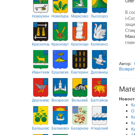
Олег
В со
Новоузенский
Новобурасский
Марксовский
Лысогорский
(«Со
защи
Став
Маки
глав
Краснопартизанский
Краснокутский
Красноармейский
Калининский
Автор:
Возврат
Ивантеевский
Ершовский
Екатериновский
Духовницкий
Мате
Новост
Дергачёвский
Воскресенский
Вольский
Балтайский
К
О
К
К
Балашовский
Балаковский
Базарнокарабулакский
Аткарский
К
1