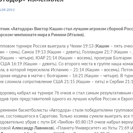
6.09.2011
тник «Автодора» Виктор Кашин стал лучшим игроком сборной Росс
рском чемпионате мира в Римини (Италия).
упповом турнире Россия выиграла у Чехии 19:13 (
Кашин
– пять очко
ин – семь), Самоа 19:13 (Кашин – девять), Голландии 21:7 (Кашин – 
 (Кашин – четыре), ЮАР 21:14 (Кашин – восемь), проиграв Болгарии
, США 16:19 (Кашин – девять). Со второго места в группе наша ком
ла, в которой пересилила Испанию – 21:14 (Кашин – восемь). Потом
орная неудача в матче с болгарами – 16:21 (Кашин – четыре). В турн
ия сломила сопротивление США 21:15 (Кашин – пять) и Сербии 21:17
доровец набрал на турнире 76 очков и стал самым результативным 
едив трех представителей одного из лучших клубов России и Европ
временем баскетболисты «Автодора» стали победителями групповог
ии, состоявшегося в Саратове. Только хозяева сумели выиграть все т
едовательно убрав с пути БК «Тамбов» 85:80 (19 очков набрал верн
ровой
Александр Лавников
), «Планету-Университет» из Ухты 71:69 (