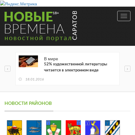
Toggl
navig
В мире
52% художественной литературы
читается в электронном виде
18.01.2016
НОВОСТИ РАЙОНОВ