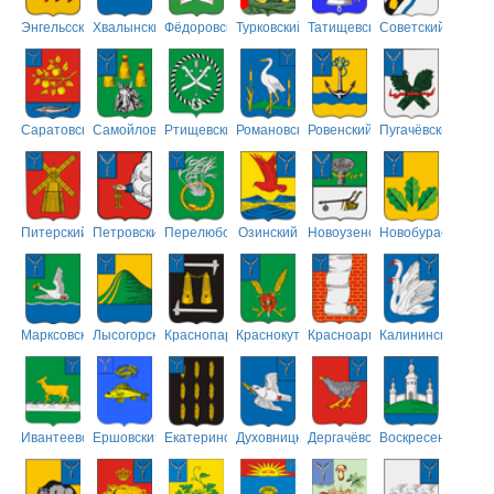
Энгельсский
Хвалынский
Фёдоровский
Турковский
Татищевский
Советский
Саратовский
Самойловский
Ртищевский
Романовский
Ровенский
Пугачёвский
Питерский
Петровский
Перелюбский
Озинский
Новоузенский
Новобурасский
Марксовский
Лысогорский
Краснопартизанский
Краснокутский
Красноармейский
Калининский
Ивантеевский
Ершовский
Екатериновский
Духовницкий
Дергачёвский
Воскресенский