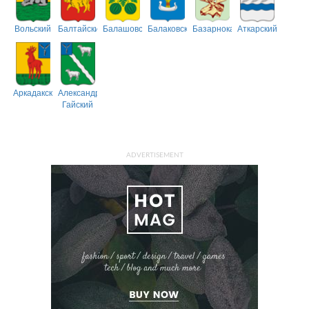
Вольский
Балтайский
Балашовский
Балаковский
Базарнокарабулакский
Аткарский
Аркадакский
Александрово-
Гайский
ADVERTISEMENT