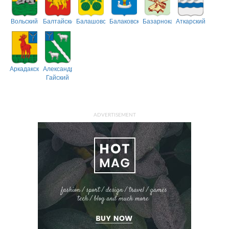
Вольский
Балтайский
Балашовский
Балаковский
Базарнокарабулакский
Аткарский
Аркадакский
Александрово-
Гайский
ADVERTISEMENT