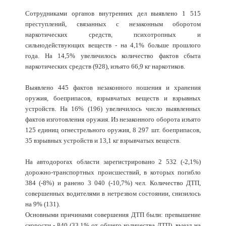
Сотрудниками органов внутренних дел выявлено 1 515
преступлений, связанных с незаконным оборотом
наркотических средств, психотропных и
сильнодействующих веществ - на 4,1% больше прошлого
года. На 14,5% увеличилось количество фактов сбыта
наркотических средств (928), изъято 66,9 кг наркотиков.
Выявлено 445 фактов незаконного ношения и хранения
оружия, боеприпасов, взрывчатых веществ и взрывных
устройств. На 16% (196) увеличилось число выявленных
фактов изготовления оружия. Из незаконного оборота изъято
125 единиц огнестрельного оружия, 8 297 шт. боеприпасов,
35 взрывных устройств и 13,1 кг взрывчатых веществ.
На автодорогах области зарегистрировано 2 532 (-2,1%)
дорожно-транспортных происшествий, в которых погибло
384 (-8%) и ранено 3 040 (-10,7%) чел. Количество ДТП,
совершенных водителями в нетрезвом состоянии, снизилось
на 9% (131).
Основными причинами совершения ДТП были: превышение
скорости - 840 (33,1% от общего количества ДТП), выезд на