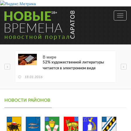
Toggl
navig
В мире
52% художественной литературы
читается в электронном виде
18.01.2016
НОВОСТИ РАЙОНОВ