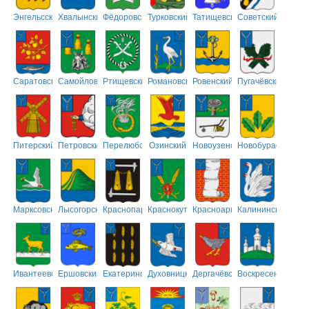
Энгельсский
Хвалынский
Фёдоровский
Турковский
Татищевский
Советский
Саратовский
Самойловский
Ртищевский
Романовский
Ровенский
Пугачёвский
Питерский
Петровский
Перелюбский
Озинский
Новоузенский
Новобурасский
Марксовский
Лысогорский
Краснопартизанский
Краснокутский
Красноармейский
Калининский
Ивантеевский
Ершовский
Екатериновский
Духовницкий
Дергачёвский
Воскресенский