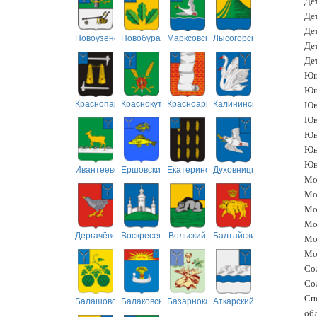
Дет
Дет
Дет
Новоузенский
Новобурасский
Марксовский
Лысогорский
Дет
Дет
Юни
Юн
Краснопартизанский
Краснокутский
Красноармейский
Калининский
Юн
Юни
Юни
Юни
Юн
Ивантеевский
Ершовский
Екатериновский
Духовницкий
Мол
Мол
Мо
Мо
Дергачёвский
Воскресенский
Вольский
Балтайский
Мол
Мол
Сол
Сол
Сп
Балашовский
Балаковский
Базарнокарабулакский
Аткарский
обл