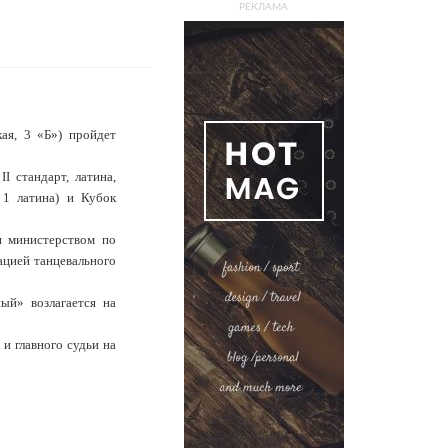
РЕКЛАМА
ая, 3 «Б») пройдет
I стандарт, латина,
 1 латина) и Кубок
я министерством по
ацией танцевального
ый» возлагается на
и главного судьи на