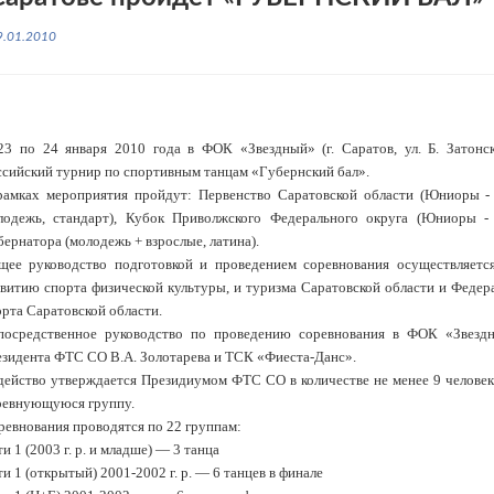
9.01.2010
23 по 24 января 2010 года в ФОК «Звездный» (г. Саратов, ул. Б. Затонск
ссийский турнир по спортивным танцам «Губернский бал».
рамках мероприятия пройдут: Первенство Саратовской области (Юниоры - I
лодежь, стандарт), Кубок Приволжского Федерального округа (Юниоры -
ернатора (молодежь + взрослые, латина).
щее руководство подготовкой и проведением соревнования осуществляетс
звитию спорта физической культуры, и туризма Саратовской области и Федер
рта Саратовской области.
посредственное руководство по проведению соревнования в ФОК «Звездн
езидента ФТС СО В.А. Золотарева и ТСК «Фиеста-Данс».
действо утверждается Президиумом ФТС СО в количестве не менее 9 человек 
ревнующуюся группу.
ревнования проводятся по 22 группам:
и 1 (2003 г. р. и младше) — 3 танца
и 1 (открытый) 2001-2002 г. р. — 6 танцев в финале