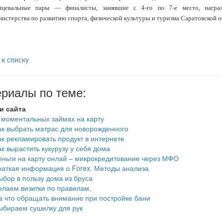
нцевальные пары — финалисты, занявшие с 4-го по 7-е место, награ
истерства по развитию спорта, физической культуры и туризма Саратовской о
 к списку
риалы по теме:
и сайта
 моментальных займах на карту
ак выбрать матрас для новорожденного
ак рекламировать продукт в интернете
ак вырастить кукурузу у себя дома
еньги на карту онлай – микрокредитование через МФО
раткая информация о Forex. Методы анализа
ыбор в пользу дома из бруса
елаем визитки по правилам.
а что обращать внимание при постройке бани
ыбираем сушилку для рук