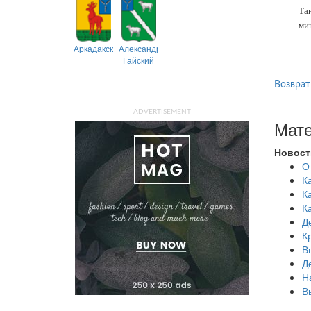
Та
мин
Аркадакский
Александрово-
Гайский
Возврат
ADVERTISEMENT
Мате
Новост
О
К
К
К
Д
К
В
Д
Н
В