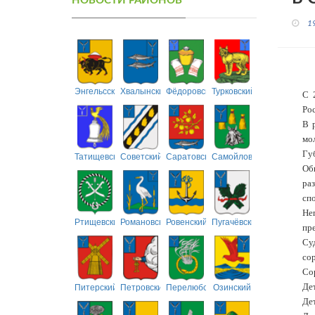
НОВОСТИ РАЙОНОВ
1
Энгельсский
Хвалынский
Фёдоровский
Турковский
С 
Ро
В 
мо
Губ
Татищевский
Советский
Саратовский
Самойловский
Об
ра
спо
Не
Ртищевский
Романовский
Ровенский
Пугачёвский
пр
Су
со
Со
Питерский
Петровский
Перелюбский
Озинский
Дет
Дет