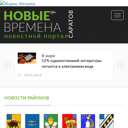
Toggl
navig
В мире
52% художественной литературы
читается в электронном виде
18.01.2016
НОВОСТИ РАЙОНОВ