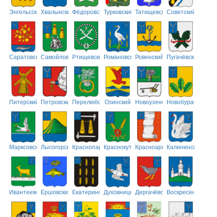
Энгельсский
Хвалынский
Фёдоровский
Турковский
Татищевский
Советский
Саратовский
Самойловский
Ртищевский
Романовский
Ровенский
Пугачёвский
Питерский
Петровский
Перелюбский
Озинский
Новоузенский
Новобурасский
Марксовский
Лысогорский
Краснопартизанский
Краснокутский
Красноармейский
Калининский
Ивантеевский
Ершовский
Екатериновский
Духовницкий
Дергачёвский
Воскресенский