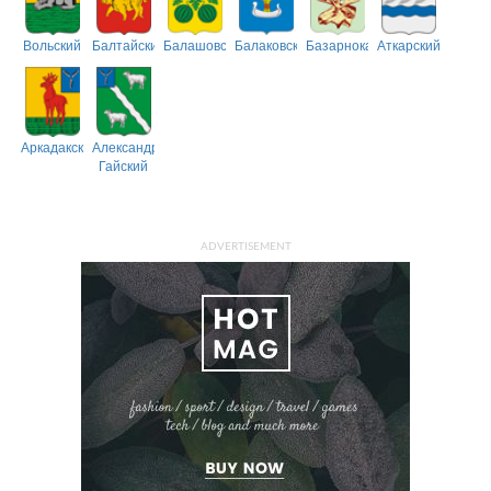
Вольский
Балтайский
Балашовский
Балаковский
Базарнокарабулакский
Аткарский
Аркадакский
Александрово-
Гайский
ADVERTISEMENT