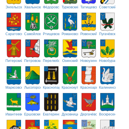
Энгельсский
Хвалынский
Фёдоровский
Турковский
Татищевский
Советский
Саратовский
Самойловский
Ртищевский
Романовский
Ровенский
Пугачёвский
Питерский
Петровский
Перелюбский
Озинский
Новоузенский
Новобурасский
Марксовский
Лысогорский
Краснопартизанский
Краснокутский
Красноармейский
Калининский
Ивантеевский
Ершовский
Екатериновский
Духовницкий
Дергачёвский
Воскресенский