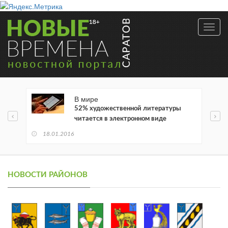
Toggl
navig
В мире
52% художественной литературы
читается в электронном виде
18.01.2016
НОВОСТИ РАЙОНОВ