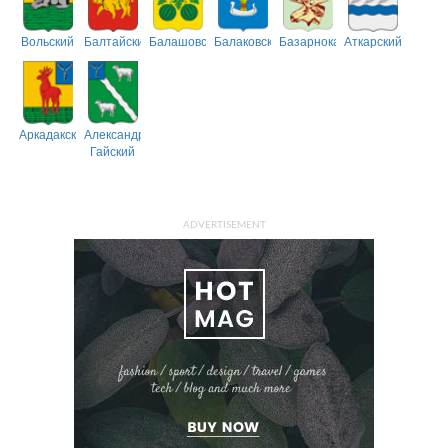
Вольский
Балтайский
Балашовский
Балаковский
Базарнокарабулакский
Аткарский
Аркадакский
Александрово-
Гайский
ADVERTISEMENT