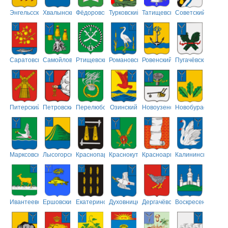
Энгельсский
Хвалынский
Фёдоровский
Турковский
Татищевский
Советский
Саратовский
Самойловский
Ртищевский
Романовский
Ровенский
Пугачёвский
Питерский
Петровский
Перелюбский
Озинский
Новоузенский
Новобурасский
Марксовский
Лысогорский
Краснопартизанский
Краснокутский
Красноармейский
Калининский
Ивантеевский
Ершовский
Екатериновский
Духовницкий
Дергачёвский
Воскресенский