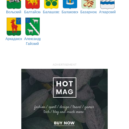
Вольский
Балтайский
Балашовский
Балаковский
Базарнокарабулакский
Аткарский
Аркадакский
Александрово-
Гайский
ADVERTISEMENT