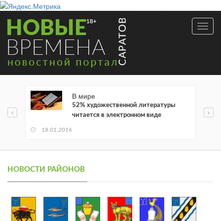
Toggl
navig
В мире
52% художественной литературы
читается в электронном виде
18.01.2016
НОВОСТИ РАЙОНОВ