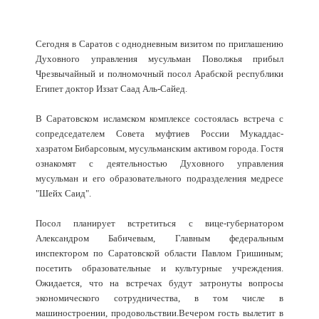
Сегодня в Саратов с однодневным визитом по приглашению
Духовного управления мусульман Поволжья прибыл
Чрезвычайный и полномочный посол Арабской республики
Египет доктор Иззат Саад Аль-Сайед.
В Саратовском исламском комплексе состоялась встреча с
cопредседателем Совета муфтиев России Мукаддас-
хазратом Бибарсовым, мусульманским активом города. Гостя
ознакомят с деятельностью Духовного управления
мусульман и его образовательного подразделения медресе
"Шейх Саид".
Посол планирует встретиться с вице-губернатором
Александром Бабичевым, Главным федеральным
инспектором по Саратовской области Павлом Гришиным;
посетить образовательные и культурные учреждения.
Ожидается, что на встречах будут затронуты вопросы
экономического сотрудничества, в том числе в
машиностроении, продовольствии.Вечером гость вылетит в