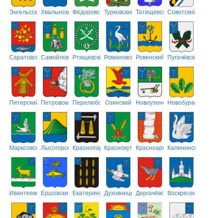
Энгельсский
Хвалынский
Фёдоровский
Турковский
Татищевский
Советский
Саратовский
Самойловский
Ртищевский
Романовский
Ровенский
Пугачёвский
Питерский
Петровский
Перелюбский
Озинский
Новоузенский
Новобурасский
Марксовский
Лысогорский
Краснопартизанский
Краснокутский
Красноармейский
Калининский
Ивантеевский
Ершовский
Екатериновский
Духовницкий
Дергачёвский
Воскресенский