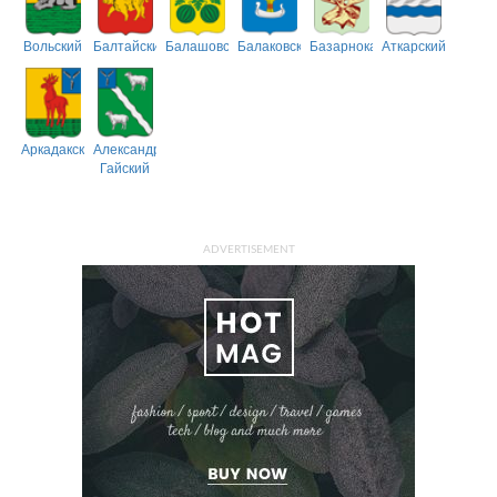
Вольский
Балтайский
Балашовский
Балаковский
Базарнокарабулакский
Аткарский
Аркадакский
Александрово-
Гайский
ADVERTISEMENT