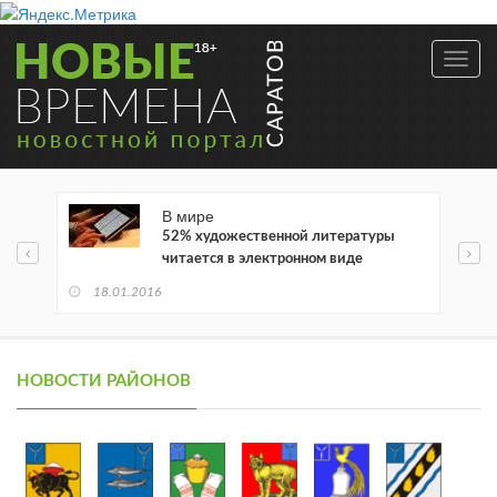
Toggl
navig
В мире
52% художественной литературы
читается в электронном виде
18.01.2016
НОВОСТИ РАЙОНОВ