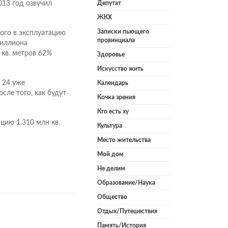
013 год озвучил
Депутат
ЖКХ
Записки пьющего
ого в эксплуатацию
провинциала
миллиона
 кв. метров 62%
Здоровье
Искусство жить
 24 уже
Календарь
сле того, как будут
Кочка зрения
Кто есть ху
ацию 1,310 млн кв.
Культура
Место жительства
Мой дом
Не делим
Образование/Наука
Общество
Отдых/Путешествия
Память/История