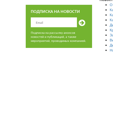
О
К
ПОДПИСКА НА НОВОСТИ
К
К
Д
К
Подписка на рассылку анонсов
З
новостей и публикаций, а также
В
мероприятий, проводимых компанией.
Д
Н