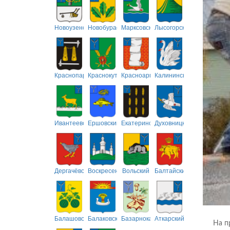
Новоузенский
Новобурасский
Марксовский
Лысогорский
Краснопартизанский
Краснокутский
Красноармейский
Калининский
Ивантеевский
Ершовский
Екатериновский
Духовницкий
Дергачёвский
Воскресенский
Вольский
Балтайский
Балашовский
Балаковский
Базарнокарабулакский
Аткарский
На п