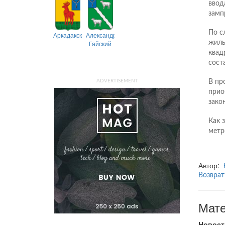
ввод
замп
По с
Аркадакский
Александрово-
жиль
Гайский
квад
сост
В пр
ADVERTISEMENT
прио
зако
Как 
метр
Автор:
Возврат
Мате
Новост