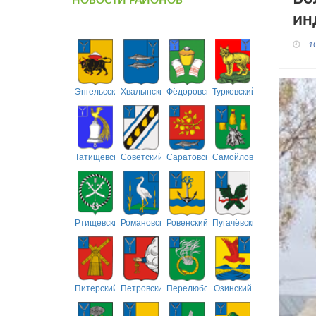
НОВОСТИ РАЙОНОВ
ин
1
Энгельсский
Хвалынский
Фёдоровский
Турковский
Татищевский
Советский
Саратовский
Самойловский
Ртищевский
Романовский
Ровенский
Пугачёвский
Питерский
Петровский
Перелюбский
Озинский