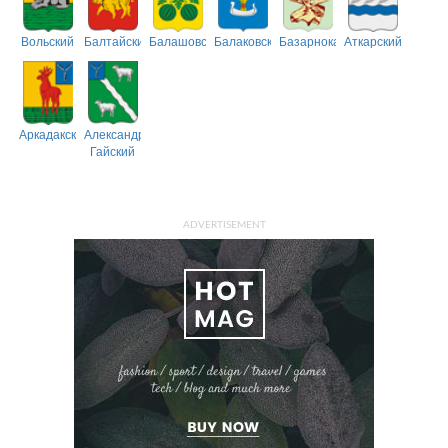
Вольский
Балтайский
Балашовский
Балаковский
Базарнокарабулакский
Аткарский
Аркадакский
Александрово-
Гайский
ADVERTISEMENT