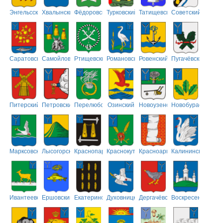
Энгельсский
Хвалынский
Фёдоровский
Турковский
Татищевский
Советский
Саратовский
Самойловский
Ртищевский
Романовский
Ровенский
Пугачёвский
Питерский
Петровский
Перелюбский
Озинский
Новоузенский
Новобурасский
Марксовский
Лысогорский
Краснопартизанский
Краснокутский
Красноармейский
Калининский
Ивантеевский
Ершовский
Екатериновский
Духовницкий
Дергачёвский
Воскресенский