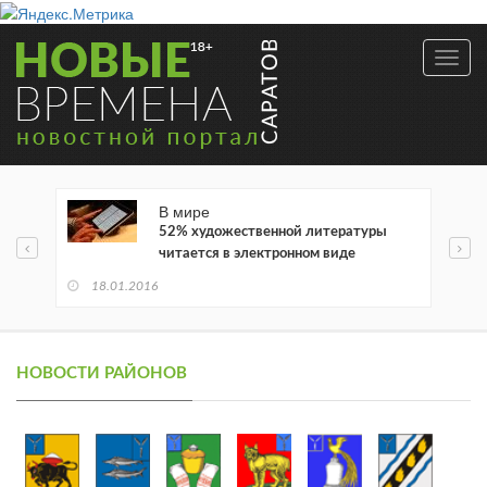
Toggl
navig
В мире
52% художественной литературы
читается в электронном виде
18.01.2016
НОВОСТИ РАЙОНОВ