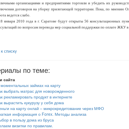
зличными организациями и предприятиями торговли и убедить их руководст
ключения договоров на уборку прилегающей территории. Пока, по мнению Ол
ота ведется слабо.
18 января 2010 года в г. Саратове будут открыты 56 консультационных пун
нсультаций по вопросам перевода мер социальной поддержки по оплате ЖКУ 
 к списку
риалы по теме:
и сайта
 моментальных займах на карту
ак выбрать матрас для новорожденного
ак рекламировать продукт в интернете
ак вырастить кукурузу у себя дома
еньги на карту онлай – микрокредитование через МФО
раткая информация о Forex. Методы анализа
ыбор в пользу дома из бруса
елаем визитки по правилам.