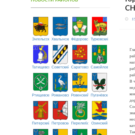
НОВОСТИ РАЙОНОВ
СН
1
Энгельсский
Хвалынский
Фёдоровский
Турковский
Гл
ра
на
Татищевский
Советский
Саратовский
Самойловский
ра
рай
В 
не
ко
Ртищевский
Романовский
Ровенский
Пугачёвский
дор
Со
зн
не
Питерский
Петровский
Перелюбский
Озинский
кат
Та