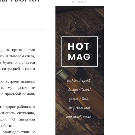
РЕКЛАМА
енко призвал глав
й и вывозом снега,
 будет, и придется
 ситуацией в своем
ки встречи назвали:
ены муниципальные
 с просьбой помочь
г с дорог районного
изменить ситуацию,
ации "О введении
зяйства".
 взаимодействие с