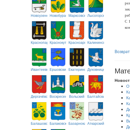
ра
за
Новоузенский
Новобурасский
Марксовский
Лысогорский
раб
С 
ко
Краснопартизанский
Краснокутский
Красноармейский
Калининский
Возврат
Мате
Ивантеевский
Ершовский
Екатериновский
Духовницкий
Новост
О
К
Дергачёвский
Воскресенский
Вольский
Балтайский
К
К
Д
К
В
Балашовский
Балаковский
Базарнокарабулакский
Аткарский
Д