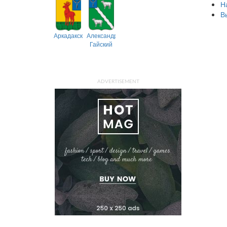
Н
В
Аркадакский
Александрово-
Гайский
ADVERTISEMENT