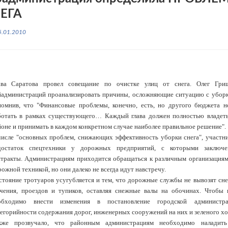
ЕГА
5.01.2010
ава Саратова провел совещание по очистке улиц от снега. Олег Грищ
йадминистраций проанализировать причины, осложняющие ситуацию с уборко
помнив, что "Финансовые проблемы, конечно, есть, но другого бюджета не
ботать в рамках существующего… Каждый глава должен полностью владеть
оне и принимать в каждом конкретном случае наиболее правильное решение".
числе "основных проблем, снижающих эффективность уборки снега", участни
достаток спецтехники у дорожных предприятий, с которыми заключ
нтракты. Администрациям приходится обращаться к различным организациям
ожной техникой, но они далеко не всегда идут навстречу.
стояние тротуаров усугубляется и тем, что дорожные службы не вывозят сне
ачения, проездов и тупиков, оставляя снежные валы на обочинах. Чтобы 
обходимо внести изменения в постановление городской администр
егорийности содержания дорог, инженерных сооружений на них и зеленого хо
кже прозвучало, что районным администрациям необходимо наладить