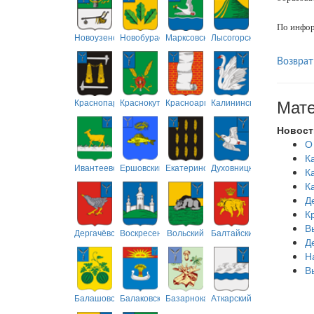
По инфор
Новоузенский
Новобурасский
Марксовский
Лысогорский
Возврат
Мате
Краснопартизанский
Краснокутский
Красноармейский
Калининский
Новост
О
К
Ивантеевский
Ершовский
Екатериновский
Духовницкий
К
К
Д
К
В
Дергачёвский
Воскресенский
Вольский
Балтайский
Д
Н
В
Балашовский
Балаковский
Базарнокарабулакский
Аткарский