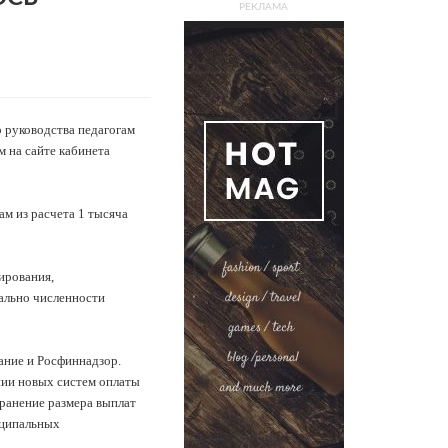
РЕКЛАМА
о руководства педагогам
м на сайте кабинета
м из расчета 1 тысяча
ирования,
ально численности
ание и Росфиннадзор.
нии новых систем оплаты
ранение размера выплат
иципальных