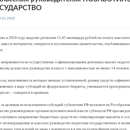
СУДАРСТВО
4.01.2010
тво в 2010 году выделит регионам 11,45 миллиарда рублей на оплату классног
, школ и интернатов, говорится в постановлении правительства, опубликованно
в.
 направляются на осуществление софинансирования денежных выплат педагога
месяц за классное руководство в классе с наполняемостью не менее 14 человек.
ссов, наполняемость которых меньше установленной, размер средств софинанс
вляемых в виде субсидий их федерального бюджета, уменьшается пропорцион
хся», - говорится в правилах.
 за целевым использованием субсидий субъектами РФ возложен на Рособразов
ьство рекомендовало органам исполнительной власти субъектов РФ при введе
еспечивать направление бюджетных средств на стимулирующие выплаты и сох
о вознаграждения за классное руководство педагогам государственных и мун
тельных учреждений не ниже сложившегося в предыдущем финансовом году.