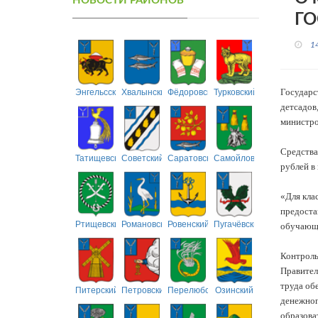
НОВОСТИ РАЙОНОВ
ГО
1
Энгельсский
Хвалынский
Фёдоровский
Турковский
Государс
детсадов
министро
Средства
Татищевский
Советский
Саратовский
Самойловский
рублей в 
«Для кла
предоста
Ртищевский
Романовский
Ровенский
Пугачёвский
обучающи
Контроль
Правител
труда об
Питерский
Петровский
Перелюбский
Озинский
денежног
образова