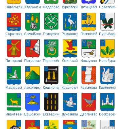
Энгельсский
Хвалынский
Фёдоровский
Турковский
Татищевский
Советский
Саратовский
Самойловский
Ртищевский
Романовский
Ровенский
Пугачёвский
Питерский
Петровский
Перелюбский
Озинский
Новоузенский
Новобурасский
Марксовский
Лысогорский
Краснопартизанский
Краснокутский
Красноармейский
Калининский
Ивантеевский
Ершовский
Екатериновский
Духовницкий
Дергачёвский
Воскресенский