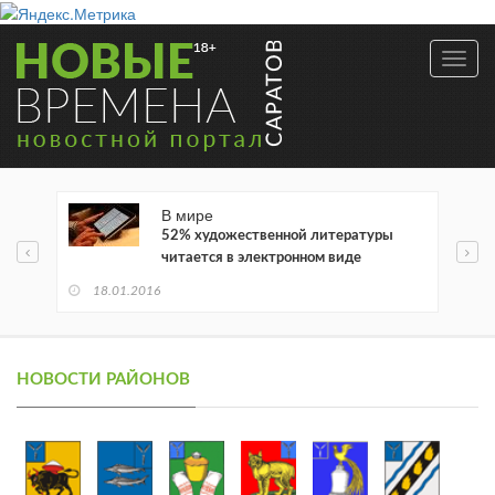
Toggl
navig
В мире
52% художественной литературы
читается в электронном виде
18.01.2016
НОВОСТИ РАЙОНОВ