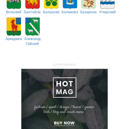
Вольский
Балтайский
Балашовский
Балаковский
Базарнокарабулакский
Аткарский
Аркадакский
Александрово-
Гайский
ADVERTISEMENT