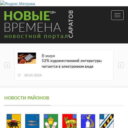
Toggl
navig
В мире
52% художественной литературы
читается в электронном виде
18.01.2016
НОВОСТИ РАЙОНОВ