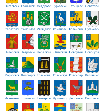
Энгельсский
Хвалынский
Фёдоровский
Турковский
Татищевский
Советский
Саратовский
Самойловский
Ртищевский
Романовский
Ровенский
Пугачёвский
Питерский
Петровский
Перелюбский
Озинский
Новоузенский
Новобурасский
Марксовский
Лысогорский
Краснопартизанский
Краснокутский
Красноармейский
Калининский
Ивантеевский
Ершовский
Екатериновский
Духовницкий
Дергачёвский
Воскресенский