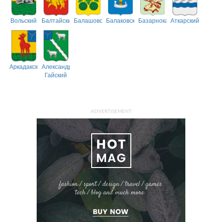
Вольский
Балтайский
Балашовский
Балаковский
Базарнокарабулакский
Аткарский
Аркадакский
Александрово-
Гайский
ADVERTISEMENT