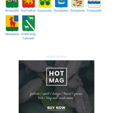
Вольский
Балтайский
Балашовский
Балаковский
Базарнокарабулакский
Аткарский
Аркадакский
Александрово-
Гайский
ADVERTISEMENT