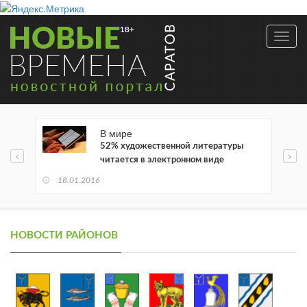
Toggl
navig
В мире
52% художественной литературы
читается в электронном виде
18.01.2016
НОВОСТИ РАЙОНОВ