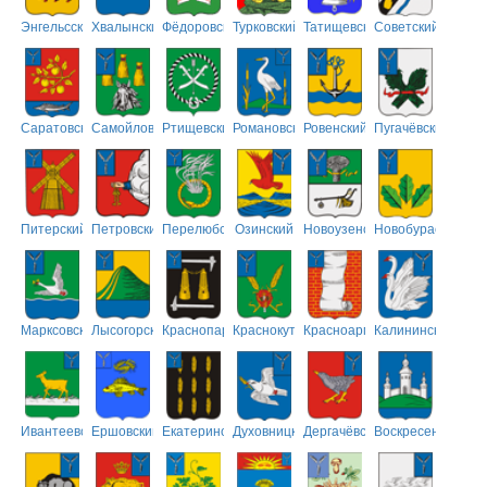
Энгельсский
Хвалынский
Фёдоровский
Турковский
Татищевский
Советский
Саратовский
Самойловский
Ртищевский
Романовский
Ровенский
Пугачёвский
Питерский
Петровский
Перелюбский
Озинский
Новоузенский
Новобурасский
Марксовский
Лысогорский
Краснопартизанский
Краснокутский
Красноармейский
Калининский
Ивантеевский
Ершовский
Екатериновский
Духовницкий
Дергачёвский
Воскресенский