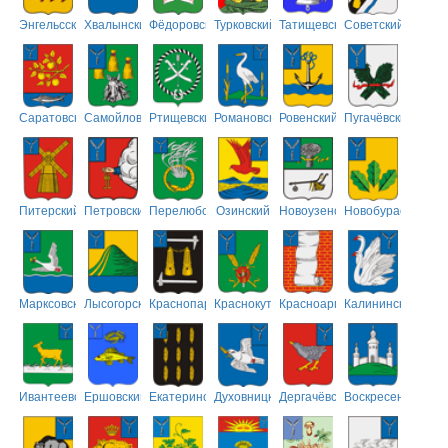
Энгельсский
Хвалынский
Фёдоровский
Турковский
Татищевский
Советский
Саратовский
Самойловский
Ртищевский
Романовский
Ровенский
Пугачёвский
Питерский
Петровский
Перелюбский
Озинский
Новоузенский
Новобурасский
Марксовский
Лысогорский
Краснопартизанский
Краснокутский
Красноармейский
Калининский
Ивантеевский
Ершовский
Екатериновский
Духовницкий
Дергачёвский
Воскресенский