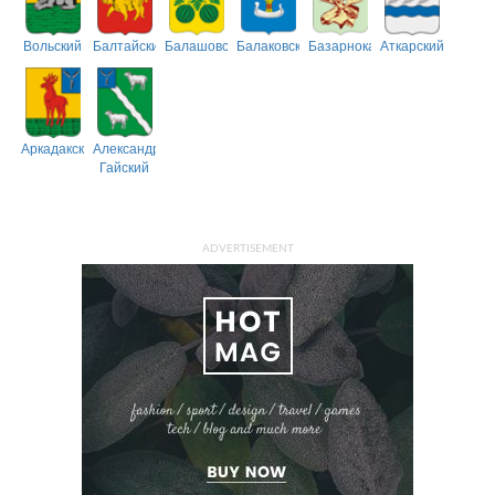
Вольский
Балтайский
Балашовский
Балаковский
Базарнокарабулакский
Аткарский
Аркадакский
Александрово-
Гайский
ADVERTISEMENT