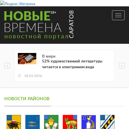
Toggl
navig
В мире
52% художественной литературы
читается в электронном виде
18.01.2016
НОВОСТИ РАЙОНОВ