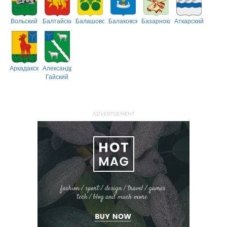
Вольский
Балтайский
Балашовский
Балаковский
Базарнокарабулакский
Аткарский
Аркадакский
Александрово-
Гайский
ADVERTISEMENT