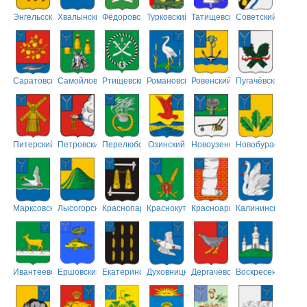
Энгельсский
Хвалынский
Фёдоровский
Турковский
Татищевский
Советский
Саратовский
Самойловский
Ртищевский
Романовский
Ровенский
Пугачёвский
Питерский
Петровский
Перелюбский
Озинский
Новоузенский
Новобурасский
Марксовский
Лысогорский
Краснопартизанский
Краснокутский
Красноармейский
Калининский
Ивантеевский
Ершовский
Екатериновский
Духовницкий
Дергачёвский
Воскресенский