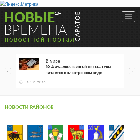
Toggl
navig
В мире
52% художественной литературы
читается в электронном виде
18.01.2016
НОВОСТИ РАЙОНОВ