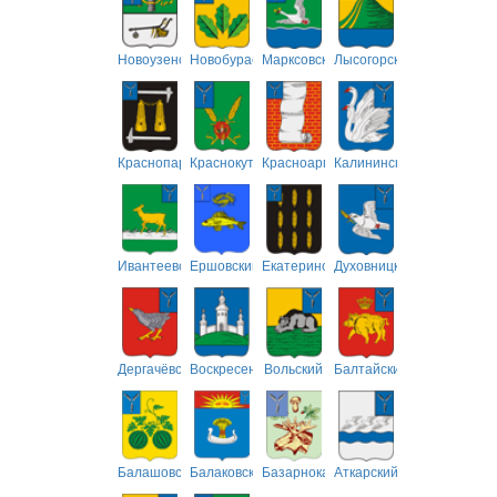
Новоузенский
Новобурасский
Марксовский
Лысогорский
Краснопартизанский
Краснокутский
Красноармейский
Калининский
Ивантеевский
Ершовский
Екатериновский
Духовницкий
Дергачёвский
Воскресенский
Вольский
Балтайский
Балашовский
Балаковский
Базарнокарабулакский
Аткарский