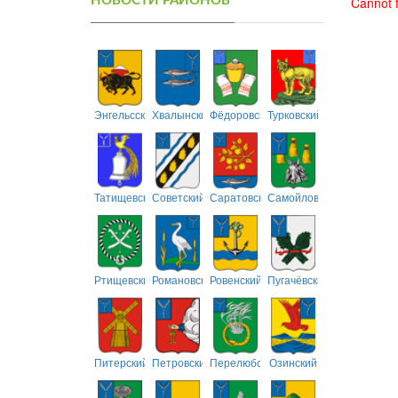
НОВОСТИ РАЙОНОВ
Cannot f
Энгельсский
Хвалынский
Фёдоровский
Турковский
Татищевский
Советский
Саратовский
Самойловский
Ртищевский
Романовский
Ровенский
Пугачёвский
Питерский
Петровский
Перелюбский
Озинский