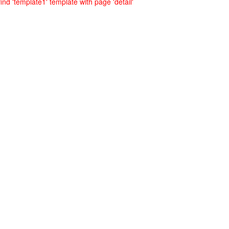
ind 'template1' template with page 'detail'