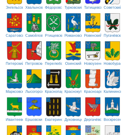
Энгельсский
Хвалынский
Фёдоровский
Турковский
Татищевский
Советский
Саратовский
Самойловский
Ртищевский
Романовский
Ровенский
Пугачёвский
Питерский
Петровский
Перелюбский
Озинский
Новоузенский
Новобурасский
Марксовский
Лысогорский
Краснопартизанский
Краснокутский
Красноармейский
Калининский
Ивантеевский
Ершовский
Екатериновский
Духовницкий
Дергачёвский
Воскресенский