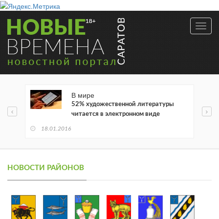
Toggl
navig
В мире
52% художественной литературы
читается в электронном виде
18.01.2016
НОВОСТИ РАЙОНОВ