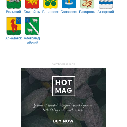
Вольский
Балтайский
Балашовский
Балаковский
Базарнокарабулакский
Аткарский
Аркадакский
Александрово-
Гайский
ADVERTISEMENT